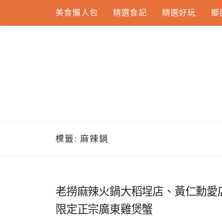
Skip
美食懶人包
精選食記
精選好玩
鄉
to
content
標籤:
麻辣鍋
老撈麻辣火鍋大稻埕店、黃仁勳愛
限定正宗廣東雞煲蟹