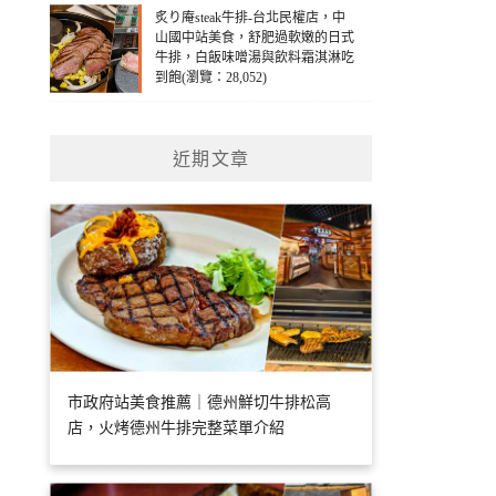
炙り庵steak牛排-台北民權店，中
山國中站美食，舒肥過軟嫩的日式
牛排，白飯味噌湯與飲料霜淇淋吃
到飽(瀏覽：28,052)
近期文章
市政府站美食推薦｜德州鮮切牛排松高
店，火烤德州牛排完整菜單介紹