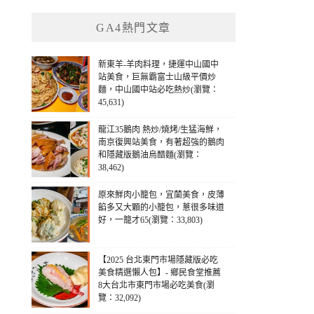
GA4熱門文章
新東羊-羊肉料理，捷運中山國中
站美食，巨無霸富士山級平價炒
麵，中山國中站必吃熱炒(瀏覽：
45,631)
龍江35鵝肉 熱炒/燒烤/生猛海鮮，
南京復興站美食，有著超強的鵝肉
和隱藏版鵝油烏醋麵(瀏覽：
38,462)
原來鮮肉小籠包，宜蘭美食，皮薄
餡多又大顆的小籠包，蔥很多味道
好，一籠才65(瀏覽：33,803)
【2025 台北東門市場隱藏版必吃
美食精選懶人包】- 鄉民食堂推薦
8大台北市東門市場必吃美食(瀏
覽：32,092)