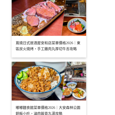
蔦燒日式居酒屋安和店菜單價格2026｜東
區炭火燒烤，手工雞肉丸厚切牛舌攻略
嘟嘟麵食館菜單價格2026｜大安森林公園
銅板小吃，滷肉飯貢丸湯攻略