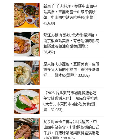
新東羊-羊肉料理，捷運中山國中
站美食，巨無霸富士山級平價炒
麵，中山國中站必吃熱炒(瀏覽：
45,630)
龍江35鵝肉 熱炒/燒烤/生猛海鮮，
南京復興站美食，有著超強的鵝肉
和隱藏版鵝油烏醋麵(瀏覽：
38,452)
原來鮮肉小籠包，宜蘭美食，皮薄
餡多又大顆的小籠包，蔥很多味道
好，一籠才65(瀏覽：33,802)
【2025 台北東門市場隱藏版必吃
美食精選懶人包】- 鄉民食堂推薦
8大台北市東門市場必吃美食(瀏
覽：32,033)
炙り庵steak牛排-台北民權店，中
山國中站美食，舒肥過軟嫩的日式
牛排，白飯味噌湯與飲料霜淇淋吃
到飽(瀏覽：28,040)