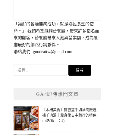
「讓好的餐廳能夠成功，就是鄉民食堂的使
命。」 我們希望能夠替餐廳，帶來許多指名而
來的顧客，替餐廳帶來人潮與營業額，成為餐
廳最好的網路行銷夥伴。
聯絡我們:
goodeattw@gmail.com
搜
尋
關
鍵
GA4即時熱門文章
字:
【木柵美食】寶杏堂手切滷肉飯溫
補羊肉湯｜藏身復古中藥行的特色
小吃(線上：4)