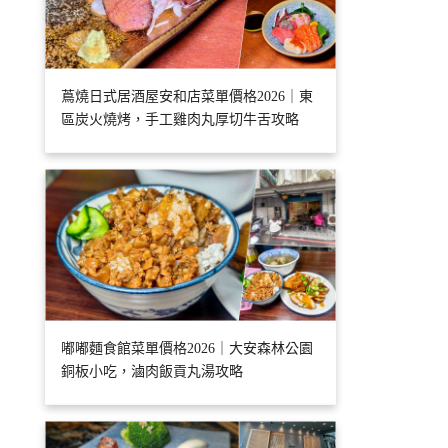
蔦燒日式居酒屋安和店菜單價格2026｜東
區炭火燒烤，手工雞肉丸厚切牛舌攻略
嘟嘟麵食館菜單價格2026｜大安森林公園
銅板小吃，滷肉飯貢丸湯攻略