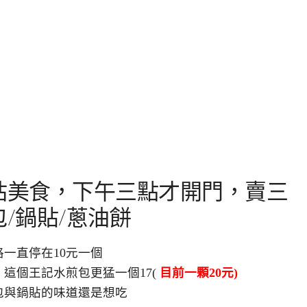
站美食，下午三點才開門，賣三
/鍋貼/蔥油餅
一直停在10元一個
這個王記水煎包更猛一個17(
目前一顆20元)
包與鍋貼的味道還是想吃