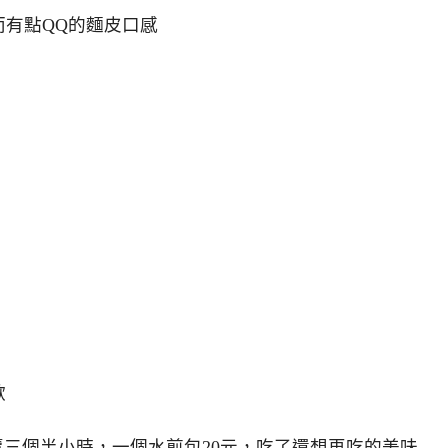
有點QQ的麵皮口感
歡