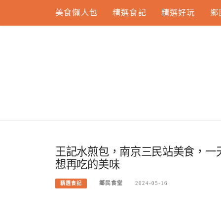
Skip
美食懶人包
精選食記
精選好玩
鄉
to
content
王記水煎包，南京三民站美食，一
想再吃的美味
鄉民食堂
2024-05-16
精選食記