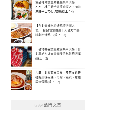
富品軒港式自助餐廳菜單價格
2026｜林口爵怡溫德姆酒店，50道
港點平日750元攻略(線上：4)
【台北最好吃的烤鴨精選懶人
包】- 鄉民食堂推薦十大台北市美
味必吃烤鴨！(線上：3)
一番地壽喜燒開封店菜單價格｜台
北車站附近肉質最穩的吃到飽選擇
(線上：2)
古厝，北醫商圈美食，隱藏在巷弄
裡的美味碗粿、肉粽、餛飩、意麵
與炸蛋麵(線上：2)
GA4熱門文章