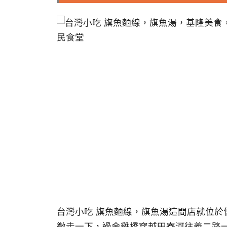
台灣小吃 旗魚麵線，旗魚湯這間店就位於
微走一下，過金雞橋穿越田寮河往義二路