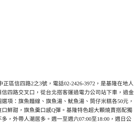
信四路2之3號，電話02-2426-3972，是基隆在地人
與信四路交叉口，從台北搭客運過電力公司站下車，過金
選項：旗魚麵線、旗魚湯、魷魚湯、筒仔米糕各50元，
爽口鮮甜，旗魚羹口感Q彈。基隆特色超大顆燒賣搭配獨
外帶人潮居多。週一至週六07:00至18:00，週日公