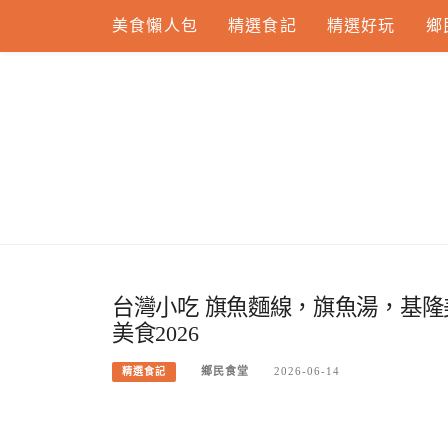
Skip
美食懶人包
精選食記
精選好玩
鄉
to
content
台灣小吃 旗魚麵線，旗魚湯，基
美食2026
鄉民食堂
2026-06-14
精選食記