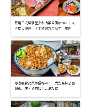
蔦燒日式居酒屋安和店菜單價格2026｜東
區炭火燒烤，手工雞肉丸厚切牛舌攻略
嘟嘟麵食館菜單價格2026｜大安森林公園
銅板小吃，滷肉飯貢丸湯攻略