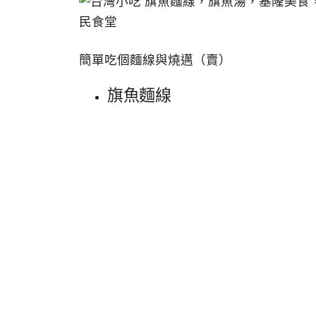
簡單吃個麵線與燒邁（賣）
旗魚麵線