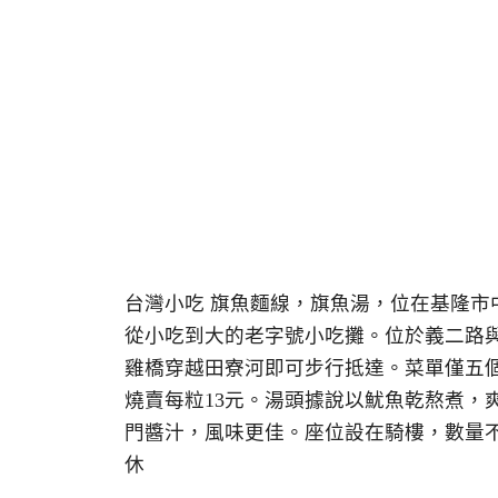
台灣小吃 旗魚麵線，旗魚湯，位在基隆市中正區
從小吃到大的老字號小吃攤。位於義二路
雞橋穿越田寮河即可步行抵達。菜單僅五個
燒賣每粒13元。湯頭據說以魷魚乾熬煮，
門醬汁，風味更佳。座位設在騎樓，數量不多，
休