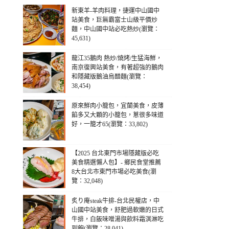
新東羊-羊肉料理，捷運中山國中
站美食，巨無霸富士山級平價炒
麵，中山國中站必吃熱炒(瀏覽：
45,631)
龍江35鵝肉 熱炒/燒烤/生猛海鮮，
南京復興站美食，有著超強的鵝肉
和隱藏版鵝油烏醋麵(瀏覽：
38,454)
原來鮮肉小籠包，宜蘭美食，皮薄
餡多又大顆的小籠包，蔥很多味道
好，一籠才65(瀏覽：33,802)
【2025 台北東門市場隱藏版必吃
美食精選懶人包】- 鄉民食堂推薦
8大台北市東門市場必吃美食(瀏
覽：32,048)
炙り庵steak牛排-台北民權店，中
山國中站美食，舒肥過軟嫩的日式
牛排，白飯味噌湯與飲料霜淇淋吃
到飽(瀏覽：28,041)