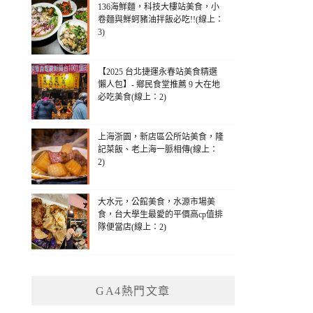
136海鮮麵，科技大樓站美食，小
卷麵與鮮蚵豬油拌飯必吃!!(線上：
3)
【2025 台北捷運永春站美食精選
懶人包】- 鄉民食堂推薦 9 大在地
必吃美食(線上：2)
上海浙園，新店區公所站美食，隆
記菜飯、老上海一脈相傳(線上：
2)
大水元，公館美食，水源市場美
食，台大學生最愛的平價高cp值排
隊便當店(線上：2)
GA4熱門文章