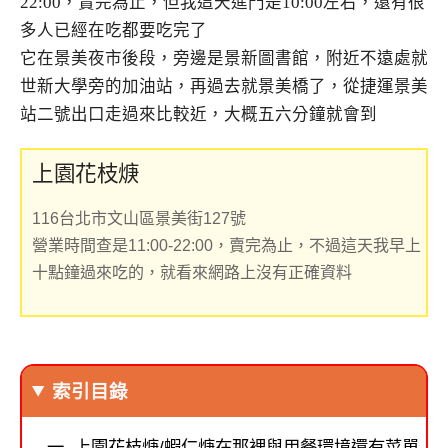
22:00，賣完為止，但我這天進門是10:00左右，還有很
多人已經在吃都要吃完了
它在景美夜市後段，旁邊是景新圖書館，附近不遠處就
世新大學旁的加油站，再過去就景美橋了，從捷運景美
站二號出口走過來比較近，大概五六分鐘就會到
上園花枝焿
116台北市文山區景美街127號
營業時間查是11:00-22:00，賣完為止，不過這天我早上
十點鐘過來吃的，就看來網路上沒有正確資料
索引目錄
上園花枝焿/蝦仁焿在那裡與用餐環境還有菜單