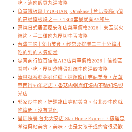
吃，滷肉飯貢丸湯攻略
魚貫鐵板燒 | YUGUAN | Omakase│台北最高cp值
的高檔鐵板燒之一，1300套餐就有A5和牛
蔦燒日式居酒屋安和店菜單價格2026｜東區炭火
燒烤，手工雞肉丸厚切牛舌攻略
台灣三味│文山美食，經常要排隊二三十分鐘才
吃的到的人氣便當
忠青商行遠百信義A13店菜單價格2026｜信義區
眷村小吃，厚切炸排骨紅燒牛肉湯餃攻略
清泉號香菇粥蚵仔煎，捷運龍山寺站美食，萬華
華西街50年老店，香菇肉粥與紅燒肉不輸知名觀
光店
郭家炒牛肉，捷運龍山寺站美食。台北炒牛肉就
吃這間，沒有其他
星馬快餐 台北大安店 Star Horse Express，捷運忠
孝復興站美食，美味，也是女孩子或約會很受歡