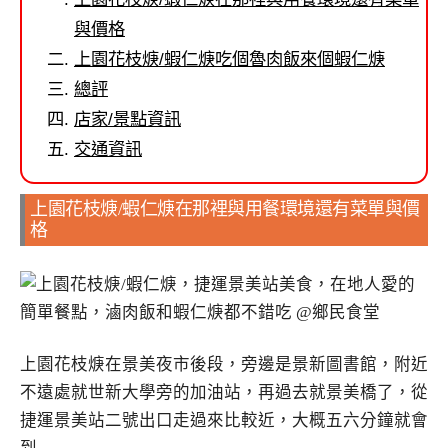
與價格
上園花枝焿/蝦仁焿吃個魯肉飯來個蝦仁焿
總評
店家/景點資訊
交通資訊
上園花枝焿/蝦仁焿在那裡與用餐環境還有菜單與價
格
上園花枝焿在景美夜市後段，旁邊是景新圖書館，附近
不遠處就世新大學旁的加油站，再過去就景美橋了，從
捷運景美站二號出口走過來比較近，大概五六分鐘就會