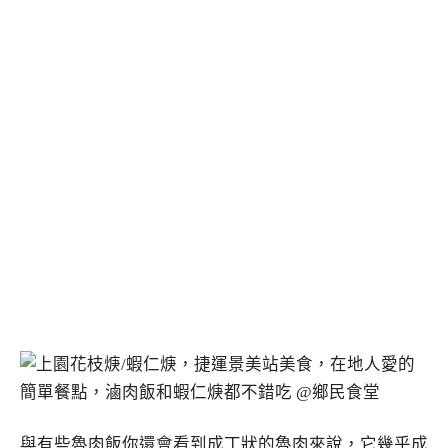
與有些魯肉飯你還會看到成丁狀的魯肉來說，它幾乎成