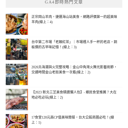
GA4即時熱門文章
字:
正宗岡山羊肉，捷運海山站美食，網路評價第一的超美味
羊肉(線上：4)
台中第二市場「老賴紅茶」｜市場裡人手一杯的老店，銅
板價的古早味記憶！(線上：3)
2026北海潮與火完整攻略｜金山中角灣火舞光影藝術節，
交通時間金山老街美食一次看(線上：2)
【2023 新北三芝美食精選懶人包】- 鄉民食堂推薦 7 大在
地必吃必玩(線上：2)
17食堂120元高CP值美味簡餐，台大公館商圈必吃！(線
上：1)