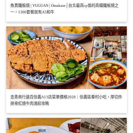
魚貫鐵板燒 | YUGUAN | Omakase│台北最高cp值的高檔鐵板燒之
一，1300套餐就有A5和牛
忠青商行遠百信義A13店菜單價格2026｜信義區眷村小吃，厚切炸
排骨紅燒牛肉湯餃攻略