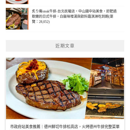
炙り庵steak牛排-台北民權店，中山國中站美食，舒肥過
軟嫩的日式牛排，白飯味噌湯與飲料霜淇淋吃到飽(瀏
覽：28,052)
近期文章
市政府站美食推薦｜德州鮮切牛排松高店，火烤德州牛排完整菜單