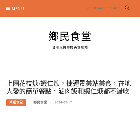
Skip
MENU
to
content
鄉民食堂
台灣最精華的美食網站
上園花枝焿/蝦仁焿，捷運景美站美食，在地
人愛的簡單餐點，滷肉飯和蝦仁焿都不錯吃
精選食記
鄉民食堂
2024-02-17