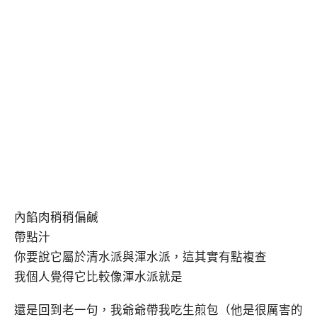
內餡肉稍稍偏鹹
帶點汁
你要說它屬於清水派與渾水派，這其實有點複查
我個人覺得它比較像渾水派就是
還是回到老一句，我爺爺帶我吃生煎包（他是很厲害的