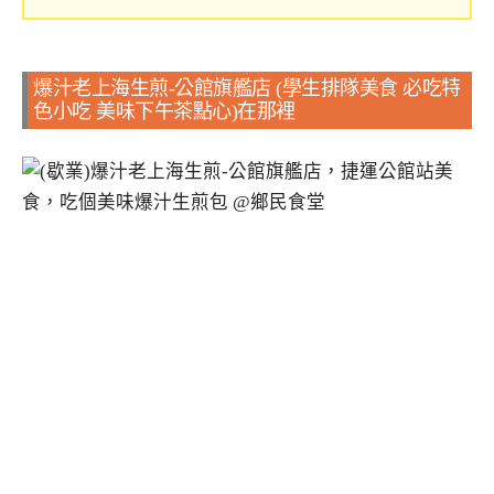
爆汁老上海生煎-公館旗艦店 (學生排隊美食 必吃特
色小吃 美味下午茶點心)在那裡