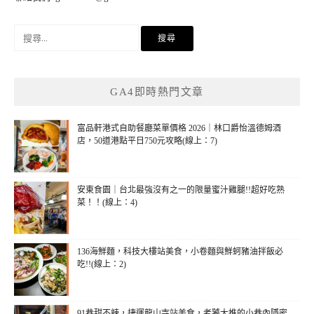
搜
尋
關
鍵
GA4即時熱門文章
字:
富品軒港式自助餐廳菜單價格 2026｜林口爵怡溫德姆酒
店，50道港點平日750元攻略(線上：7)
安東食園｜台北最強沒有之一的限量蜜汁雞腿!!超好吃熟
菜！！(線上：4)
136海鮮麵，科技大樓站美食，小卷麵與鮮蚵豬油拌飯必
吃!!(線上：2)
91巷甜不辣，捷運龍山寺站美食，老饕大推的小巷內隱密