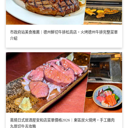
市政府站美食推薦｜德州鮮切牛排松高店，火烤德州牛排完整菜單
介紹
蔦燒日式居酒屋安和店菜單價格2026｜東區炭火燒烤，手工雞肉
丸厚切牛舌攻略