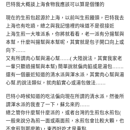
巴特我大概談上海食物我應該可以算是個懂的
現在的生煎包起源於上海，以前叫生煎饅頭，巴特我去
上海也有吃過，總之與我記憶裡的味道不是很接近
上海生煎一大堆派系，你將就看看，老一派有分揚幫與
本幫，什麼叫揚幫與本幫呢，其實就是包子開口向上或
向下……
又有所謂肉心幫與湯心幫……( 大陸說法，其實我家老
一輩只聽過揚幫與本幫) 簡單說就偏肉餡或是湯包…….
還有一個最近知道的清水派與渾水派，其實肉心幫與湯
心幫.的說法類似，就肉餡實心或湯包做法……
巴特小時候知道的吃法偏向現在所謂的清水派，然後所
謂渾水派的我查了一下，蘇北來的……
總之管你什麼幫什麼派的，或者台灣的生煎包水煎包(
一般來說分為煎一面或兩面煎，水煎包會比較大顆，也
不會煎到那麼脆)，東西好吃才是重點