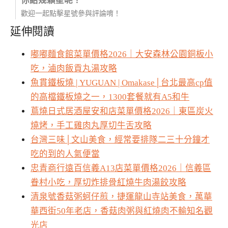
你給幾顆星呢？
歡迎一起點擊星號參與評論唷！
延伸閱讀
嘟嘟麵食館菜單價格2026｜大安森林公園銅板小
吃，滷肉飯貢丸湯攻略
魚貫鐵板燒 | YUGUAN | Omakase│台北最高cp值
的高檔鐵板燒之一，1300套餐就有A5和牛
蔦燒日式居酒屋安和店菜單價格2026｜東區炭火
燒烤，手工雞肉丸厚切牛舌攻略
台灣三味│文山美食，經常要排隊二三十分鐘才
吃的到的人氣便當
忠青商行遠百信義A13店菜單價格2026｜信義區
眷村小吃，厚切炸排骨紅燒牛肉湯餃攻略
清泉號香菇粥蚵仔煎，捷運龍山寺站美食，萬華
華西街50年老店，香菇肉粥與紅燒肉不輸知名觀
光店