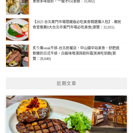
蔥很多味道好，一籠才65(瀏覽：33,802)
【2025 台北東門市場隱藏版必吃美食精選懶人包】- 鄉民
食堂推薦8大台北市東門市場必吃美食(瀏覽：32,031)
炙り庵steak牛排-台北民權店，中山國中站美食，舒肥過
軟嫩的日式牛排，白飯味噌湯與飲料霜淇淋吃到飽(瀏
覽：28,040)
近期文章