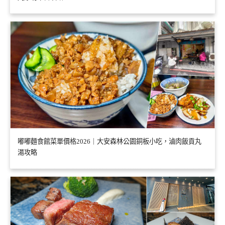
嘟嘟麵食館菜單價格2026｜大安森林公園銅板小吃，滷肉飯貢丸
湯攻略