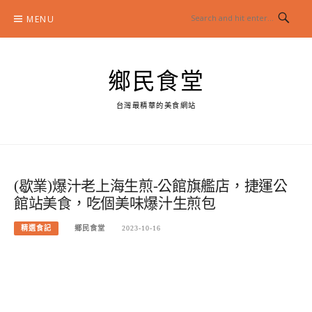
Skip
MENU
to
content
鄉民食堂
台灣最精華的美食網站
(歇業)爆汁老上海生煎-公館旗艦店，捷運公
館站美食，吃個美味爆汁生煎包
精選食記
鄉民食堂
2023-10-16