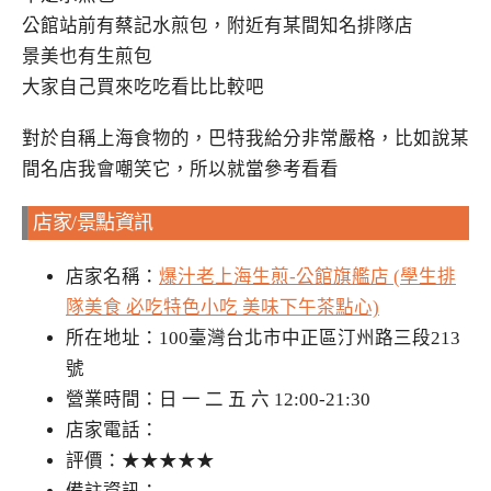
公館站前有蔡記水煎包，附近有某間知名排隊店
景美也有生煎包
大家自己買來吃吃看比比較吧
對於自稱上海食物的，巴特我給分非常嚴格，比如說某
間名店我會嘲笑它，所以就當參考看看
店家/景點資訊
店家名稱：
爆汁老上海生煎-公館旗艦店 (學生排
隊美食 必吃特色小吃 美味下午茶點心)
所在地址：100臺灣台北市中正區汀州路三段213
號
營業時間：日 一 二 五 六 12:00-21:30
店家電話：
評價：★★★★★