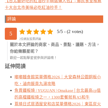
【台北最好吃的紅油抄手精選懶人包】- 鄉民食堂推薦
十大台北市美味必吃紅油抄手！
評論
5/5 - (2 votes)
5
2位網友投票評論
關於本文評論的商家、商品、景點、議題、方法，
你給幾顆星呢？
歡迎一起點擊星號參與評論唷！
延伸閱讀
嘟嘟麵食館菜單價格2026｜大安森林公園銅板小
吃，滷肉飯貢丸湯攻略
魚貫鐵板燒 | YUGUAN | Omakase│台北最高cp值
的高檔鐵板燒之一，1300套餐就有A5和牛
蔦燒日式居酒屋安和店菜單價格2026｜東區炭火