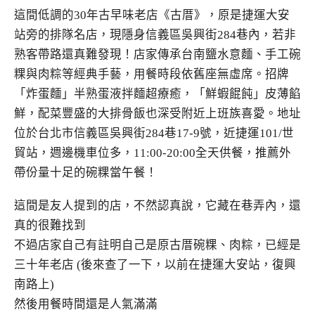
這間低調的30年古早味老店《古厝》，原是捷運大安
站旁的排隊名店，現隱身信義區吳興街284巷內，若非
熟客帶路還真難發現！店家傳承台南鹽水意麵、手工碗
粿與肉粽等經典手藝，用餐時段依舊座無虛席。招牌
「炸蛋麵」半熟蛋液拌麵超療癒，「鮮蝦餛飩」皮薄餡
鮮，配菜豐盛的大排骨飯也深受附近上班族喜愛。地址
位於台北市信義區吳興街284巷17-9號，近捷運101/世
貿站，週邊機車位多，11:00-20:00全天供餐，推薦外
帶份量十足的碗粿當午餐！
這間是友人提到的店，不然認真說，它藏在巷弄內，還
真的很難找到
不過店家自己有註明自己是原古厝碗粿、肉粽，已經是
三十年老店 (後來查了一下，以前在捷運大安站，復興
南路上)
然後用餐時間還是人氣滿滿