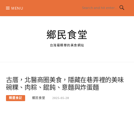
Skip
MENU
to
content
鄉民食堂
台灣最精華的美食網站
古厝，北醫商圈美食，隱藏在巷弄裡的美味
碗粿、肉粽、餛飩、意麵與炸蛋麵
精選食記
鄉民食堂
2025-05-28