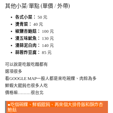
其他小菜/單點 (單價 / 外帶)
各式小菜：
50 元
燙青菜：
40 元
椒鹽杏鮑菇：
100 元
漫五味魷魚：
130 元
漫蒜泥白肉：
140 元
蒜蓉炸豆腐：
85 元
可以說是吃飯吃麵都有
選項很多
看GOOGLE MAP一般人都是來吃碗粿、肉粽為多
鮮蝦大餛飩也很多人吃
價格嘛………很台北
●吃個碗粿、鮮蝦餛飩、再來個大排骨飯和酥炸杏
鮑菇