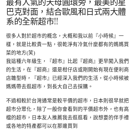
最有人氣的天母圓環旁，最美的星
巴克對面，結合歐風和日式兩大體
系的全新超市!!
很多人對於超市的概念，大概和我以前『小時候』一
樣，就是比較貴一點，很乾淨有冷氣什麼都有的媽媽買
菜的地方(笑)
我這種六年級生，『超市』比起『超商』更早闖入我們
的生活，在『超商』還是柑仔店或剛開始有現在便利商
店雛型時，『超市』已經深入我們的生活，從小時候被
媽媽帶去逛超市，到長大自己去採購。
不過相較於台灣通常是較平價的超市，日本則很早就把
超市分眾化，除了一般你會看到的平價超市外，也有高
檔的超市，日本友人推薦我去逛逛看，說想要的伴手禮
或各地的特產都可以在那邊買到