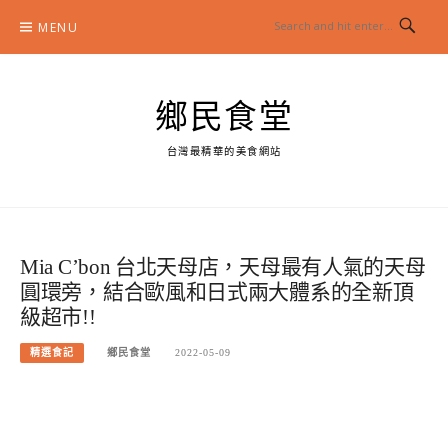
Skip
MENU
to
content
鄉民食堂
台灣最精華的美食網站
Mia C’bon 台北天母店，天母最有人氣的天母
圓環旁，結合歐風和日式兩大體系的全新頂
級超市!!
精選食記
鄉民食堂
2022-05-09