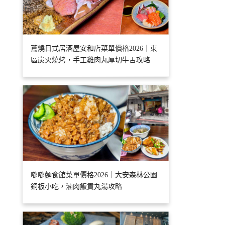
蔦燒日式居酒屋安和店菜單價格2026｜東
區炭火燒烤，手工雞肉丸厚切牛舌攻略
嘟嘟麵食館菜單價格2026｜大安森林公園
銅板小吃，滷肉飯貢丸湯攻略