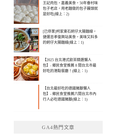
王記肉包，嘉義美食，50年眷村味
包子老店，用老麵做的包子饅頭就
是好吃(線上：2)
[已停業]柯家東石蚵仔大腸麵線，
捷運忠孝復興站美食，美味又料多
的蚵仔大腸麵線(線上：1)
【2025 台北港式飲茶精選懶人
包】- 鄉民食堂推薦 8 間台北市最
好吃的港點餐廳！(線上：1)
【台北最好吃的德國豬腳懶人
包】- 鄉民食堂推薦六間台北市內
行人必吃德國豬腳(線上：1)
GA4熱門文章