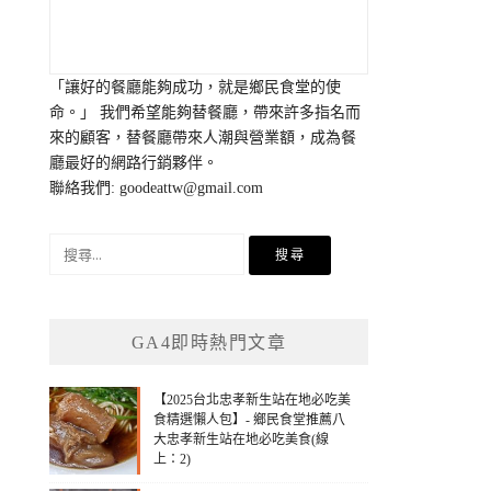
「讓好的餐廳能夠成功，就是鄉民食堂的使
命。」 我們希望能夠替餐廳，帶來許多指名而
來的顧客，替餐廳帶來人潮與營業額，成為餐
廳最好的網路行銷夥伴。
聯絡我們:
goodeattw@gmail.com
搜
尋
關
鍵
GA4即時熱門文章
字:
【2025台北忠孝新生站在地必吃美
食精選懶人包】- 鄉民食堂推薦八
大忠孝新生站在地必吃美食(線
上：2)