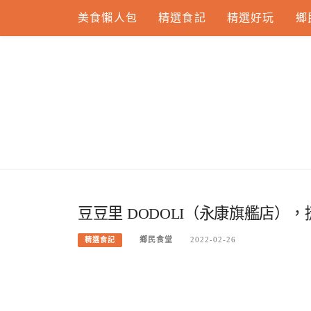
Skip
美食懶人包
精選食記
精選好玩
鄉
to
content
豆豆里 DODOLI（永康旗艦店
鄉民食堂
2022-02-26
精選食記