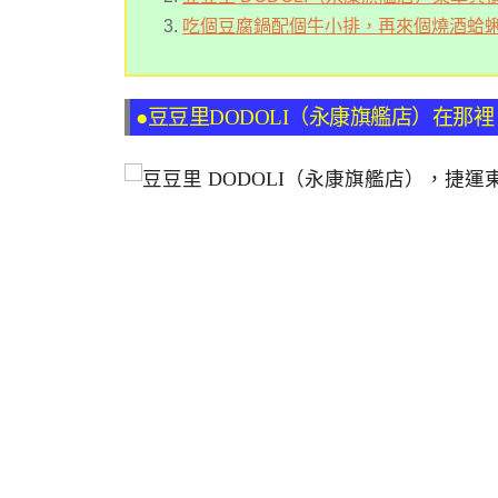
吃個豆腐鍋配個牛小排，再來個燒酒蛤蜊鍋
●豆豆里DODOLI（永康旗艦店）在那