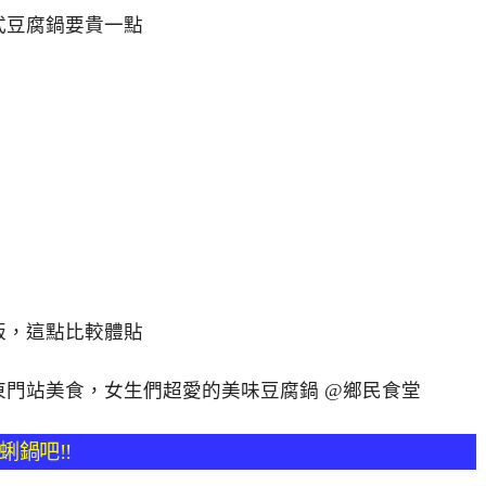
式豆腐鍋要貴一點
版，這點比較體貼
鍋吧!!