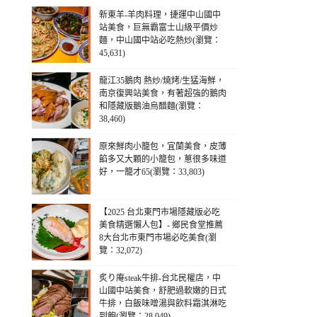
新東羊-羊肉料理，捷運中山國中
站美食，巨無霸富士山級平價炒
麵，中山國中站必吃熱炒(瀏覽：
45,631)
龍江35鵝肉 熱炒/燒烤/生猛海鮮，
南京復興站美食，有著超強的鵝肉
和隱藏版鵝油烏醋麵(瀏覽：
38,460)
原來鮮肉小籠包，宜蘭美食，皮薄
餡多又大顆的小籠包，蔥很多味道
好，一籠才65(瀏覽：33,803)
【2025 台北東門市場隱藏版必吃
美食精選懶人包】- 鄉民食堂推薦
8大台北市東門市場必吃美食(瀏
覽：32,072)
炙り庵steak牛排-台北民權店，中
山國中站美食，舒肥過軟嫩的日式
牛排，白飯味噌湯與飲料霜淇淋吃
到飽(瀏覽：28,049)