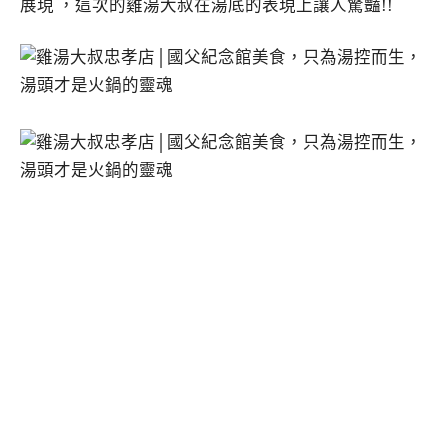
展現 ，這次的雞湯大叔在湯底的表現上讓人驚豔!!