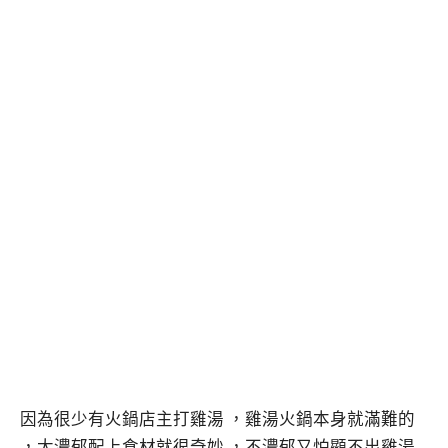
因為很少有火鍋店主打雞湯 ，雞湯火鍋本身就滿難的
，太濃郁配上食材就很奇妙 ，不濃郁又怕顯不出雞湯