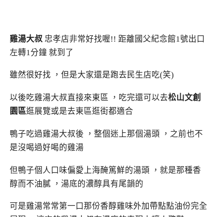
雞湯大叔
忠孝店非常好找喔!! 距離國父紀念館1號出口
左轉1分鐘 就到了
雖然很好找 ，但是大家還是跑去民生店吃(笑)
以後吃雞湯大叔直接來東區 ，吃完還可以去
松山文創
園區
逛展覽或是去東區逛街都適合
鴨子吃過雞湯大叔後 ，整個迷上那個湯頭 ，之前也不
是沒喝過好喝的雞湯
但鴨子個人口味偏愛上海醃篤鮮的湯頭 ，就是那種香
醇而不油膩 ，湯底的濃醇具有尾韻的
可是雞湯常常第一口那份香醇雞味外加帶點點油份完全