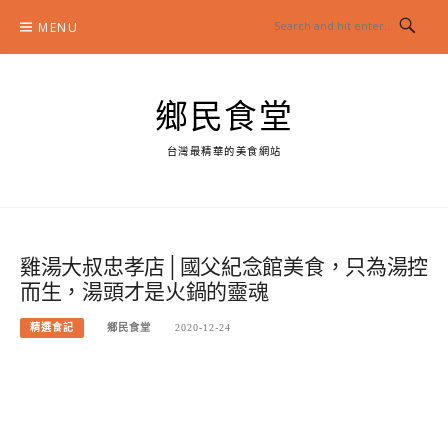
Skip
MENU
to
content
鄉民食堂
台灣最精華的美食網站
雞湯大叔忠孝店│國父紀念館美食，只為湯控
而生，湯頭才是火鍋的靈魂
精選食記
鄉民食堂
2020-12-24