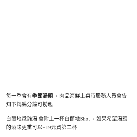
每一季會有
季節湯頭
，肉品海鮮上桌時服務人員會告
知下鍋幾分鐘可撈起
白蘭地燉雞湯 會附上一杯白蘭地Shot ，如果希望湯頭
的酒味更重可以+19元買第二杯