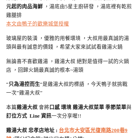
元起的肉品海鮮
，湯底由5星主廚研發 ，湯底裡有乾煎
雞腿排
本文由鴨子的歡樂城堡授權
玻璃屋的裝潢 ，優雅的用餐環境 ，大叔用最真誠的湯
頭與最有誠意的價錢 ，希望大家來試試看雞湯火鍋
無論喜不喜歡雞湯 ，雞湯大叔 絕對是值得一試的火鍋
店 ，回歸火鍋最真誠的根本~湯頭
“
只為湯控而生
“是雞湯大叔的標語 ，今天鴨子就挑戰
一次”雞湯大叔”
本篇
雞湯大叔
會將
口感 環境 雞湯大叔菜單 季節菜單
與
訂位方式 Line 資訊
一次分享喔!!
雞湯大叔 忠孝店地址 :
台北市大安區光復南路200巷9