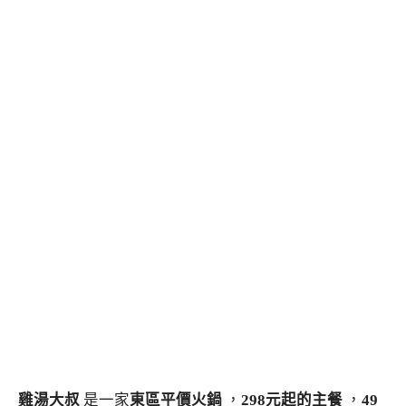
雞湯大叔
是一家
東區平價火鍋
，
298元起的主餐
，
49