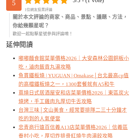
5/5 - (1 vote)
5
1位網友投票評論
關於本文評論的商家、商品、景點、議題、方法，
你給幾顆星呢？
歡迎一起點擊星號參與評論唷！
延伸閱讀
嘟嘟麵食館菜單價格2026｜大安森林公園銅板小
吃，滷肉飯貢丸湯攻略
魚貫鐵板燒 | YUGUAN | Omakase│台北最高cp值
的高檔鐵板燒之一，1300套餐就有A5和牛
蔦燒日式居酒屋安和店菜單價格2026｜東區炭火
燒烤，手工雞肉丸厚切牛舌攻略
台灣三味│文山美食，經常要排隊二三十分鐘才
吃的到的人氣便當
忠青商行遠百信義A13店菜單價格2026｜信義區
眷村小吃，厚切炸排骨紅燒牛肉湯餃攻略