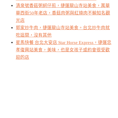
清泉號香菇粥蚵仔煎，捷運龍山寺站美食，萬華
華西街50年老店，香菇肉粥與紅燒肉不輸知名觀
光店
郭家炒牛肉，捷運龍山寺站美食。台北炒牛肉就
吃這間，沒有其他
星馬快餐 台北大安店 Star Horse Express，捷運忠
孝復興站美食，美味，也是女孩子或約會很受歡
迎的店