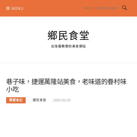
Skip
MENU
to
content
鄉民食堂
台灣最精華的美食網站
巷子味，捷運萬隆站美食，老味道的眷村味
小吃
精選食記
鄉民食堂
2022-02-23