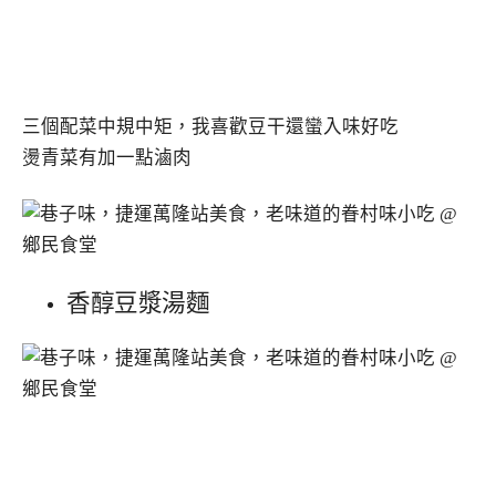
三個配菜中規中矩，我喜歡豆干還蠻入味好吃
燙青菜有加一點滷肉
香醇豆漿湯麵