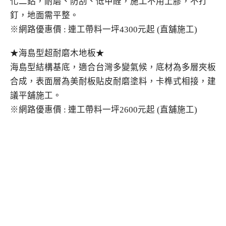
化二鋁，耐磨、防刮、低甲醛，施工不用上膠，不打
釘，地面需平整。
※網路優惠價 : 連工帶料一坪4300元起 (直舖施工)
★海島型超耐磨木地板★
海島型結構基底，適合台灣多變氣候，底材為多層夾板
合成，表面層為美耐板貼皮耐磨塗料，卡榫式相接，建
議平舖施工。
※網路優惠價 : 連工帶料一坪2600元起 (直舖施工)