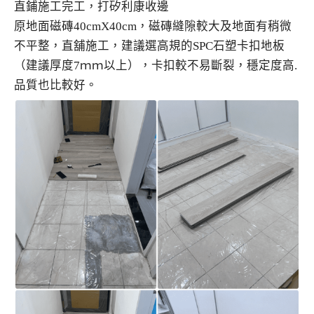
直鋪施工完工，打矽利康收邊
原地面磁磚40cmX40cm，磁磚縫隙較大及地面有稍微
不平整，直舖施工，建議選高規的SPC石塑卡扣地板
（建議厚度7ｍｍ以上），卡扣較不易斷裂，穩定度高.
品質也比較好。