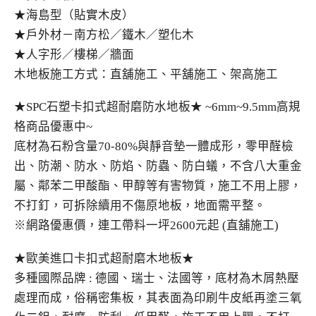
★海島型（貼實木皮）
★戶外材－南方松／鐵木／塑化木
★人字形／樓梯／牆面
木地板施工方式：直舖施工、平舖施工、架高施工
★SPC石塑卡扣式超耐磨防水地板★ ~6mm~9.5mm高規
格商品優惠中~
底材為石粉含量70-80%與靜音墊一體成形，零甲醛檢
出、防潮、防水、防焰、防蟲、防白蟻，不含八大重金
屬、鄰苯二甲酸酯、甲醇等有害物質，施工不用上膠，
不打釘，可拆除續用不傷原地板，地面需平整。
※網路優惠價，連工帶料一坪2600元起 (直舖施工)
★歐美進口卡扣式超耐磨木地板★
多種國際品牌 : 德國、瑞士、法國等，底材為木屑熱壓
處理而成，俗稱密集板，其表面為印刷牛皮紙再塗三氧