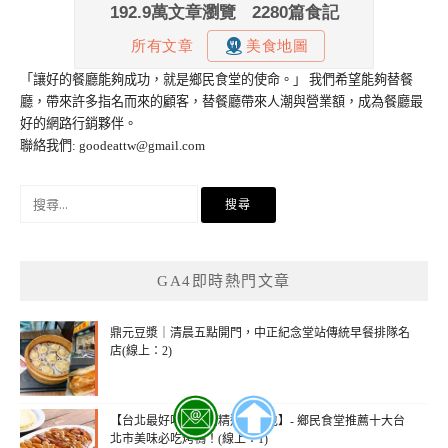
「讓好的餐廳能夠成功，就是鄉民食堂的使命。」 我們希望能夠替餐
廳，帶來許多指名而來的顧客，替餐廳帶來人潮與營業額，成為餐廳最
好的網路行銷夥伴。
聯絡我們:
goodeattw@gmail.com
搜
尋
關
鍵
GA4即時熱門文章
字:
鼎元豆漿｜清晨五點開門，中正紀念堂站傳統早餐排隊名
店(線上：2)
【台北最好吃的烤鴨精選懶人包】- 鄉民食堂推薦十大台
北市美味必吃烤鴨！(線上：1)