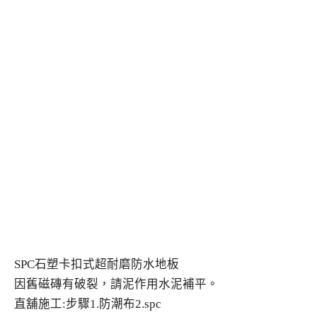
SPC石塑卡扣式超耐磨防水地板
因舊磁磚有破裂，請泥作用水泥補平。
直舖施工:步驟1.防潮布2.spc