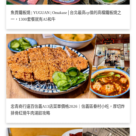
魚貫鐵板燒 | YUGUAN | Omakase│台北最高cp值的高檔鐵板燒之
一，1300套餐就有A5和牛
忠青商行遠百信義A13店菜單價格2026｜信義區眷村小吃，厚切炸
排骨紅燒牛肉湯餃攻略