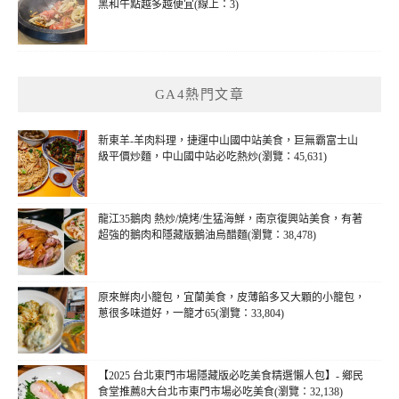
黑和牛點越多越便宜(線上：3)
GA4熱門文章
新東羊-羊肉料理，捷運中山國中站美食，巨無霸富士山
級平價炒麵，中山國中站必吃熱炒(瀏覽：45,631)
龍江35鵝肉 熱炒/燒烤/生猛海鮮，南京復興站美食，有著
超強的鵝肉和隱藏版鵝油烏醋麵(瀏覽：38,478)
原來鮮肉小籠包，宜蘭美食，皮薄餡多又大顆的小籠包，
蔥很多味道好，一籠才65(瀏覽：33,804)
【2025 台北東門市場隱藏版必吃美食精選懶人包】- 鄉民
食堂推薦8大台北市東門市場必吃美食(瀏覽：32,138)