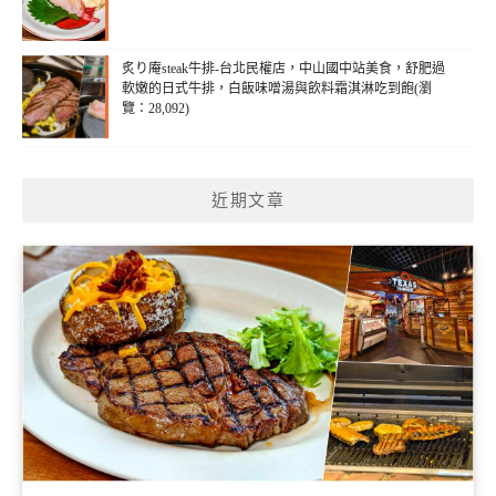
炙り庵steak牛排-台北民權店，中山國中站美食，舒肥過
軟嫩的日式牛排，白飯味噌湯與飲料霜淇淋吃到飽(瀏
覽：28,092)
近期文章