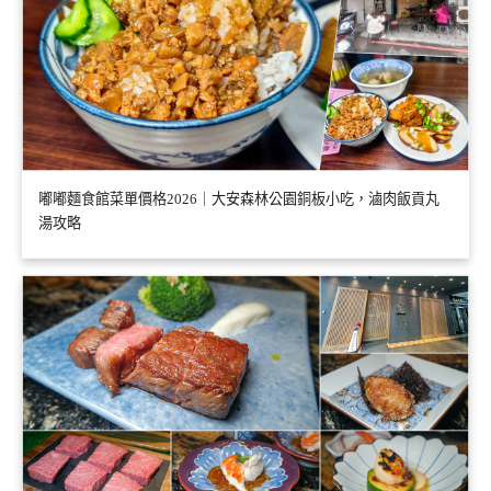
嘟嘟麵食館菜單價格2026｜大安森林公園銅板小吃，滷肉飯貢丸
湯攻略