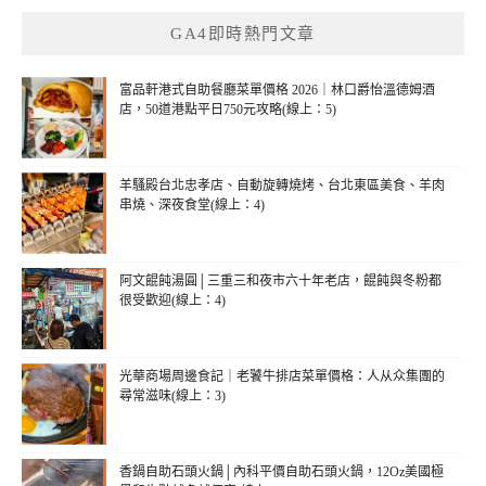
鍵
GA4即時熱門文章
字:
富品軒港式自助餐廳菜單價格 2026｜林口爵怡溫德姆酒
店，50道港點平日750元攻略(線上：5)
羊騷殿台北忠孝店、自動旋轉燒烤、台北東區美食、羊肉
串燒、深夜食堂(線上：4)
阿文餛飩湯圓│三重三和夜市六十年老店，餛飩與冬粉都
很受歡迎(線上：4)
光華商場周邊食記｜老饕牛排店菜單價格：人从众集團的
尋常滋味(線上：3)
香鍋自助石頭火鍋│內科平價自助石頭火鍋，12Oz美國極