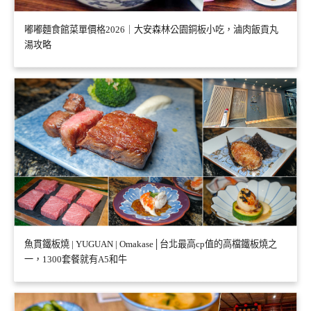
嘟嘟麵食館菜單價格2026｜大安森林公園銅板小吃，滷肉飯貢丸
湯攻略
魚貫鐵板燒 | YUGUAN | Omakase│台北最高cp值的高檔鐵板燒之
一，1300套餐就有A5和牛