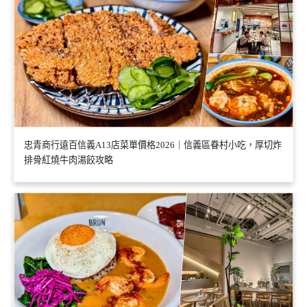
忠青商行遠百信義A13店菜單價格2026｜信義區眷村小吃，厚切炸
排骨紅燒牛肉湯餃攻略