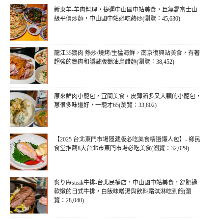
新東羊-羊肉料理，捷運中山國中站美食，巨無霸富士山
級平價炒麵，中山國中站必吃熱炒(瀏覽：45,630)
龍江35鵝肉 熱炒/燒烤/生猛海鮮，南京復興站美食，有著
超強的鵝肉和隱藏版鵝油烏醋麵(瀏覽：38,452)
原來鮮肉小籠包，宜蘭美食，皮薄餡多又大顆的小籠包，
蔥很多味道好，一籠才65(瀏覽：33,802)
【2025 台北東門市場隱藏版必吃美食精選懶人包】- 鄉民
食堂推薦8大台北市東門市場必吃美食(瀏覽：32,029)
炙り庵steak牛排-台北民權店，中山國中站美食，舒肥過
軟嫩的日式牛排，白飯味噌湯與飲料霜淇淋吃到飽(瀏
覽：28,040)