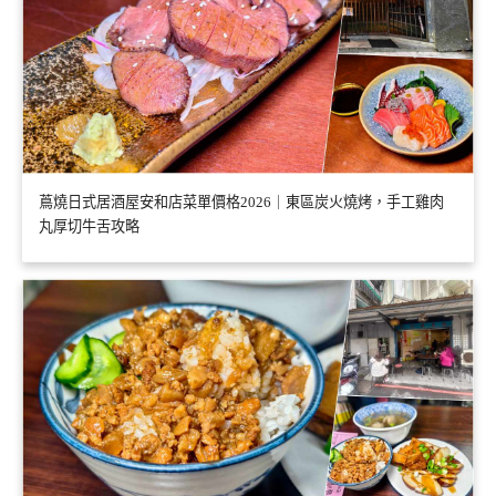
蔦燒日式居酒屋安和店菜單價格2026｜東區炭火燒烤，手工雞肉
丸厚切牛舌攻略