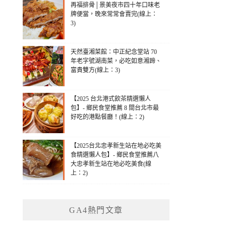
再福排骨│景美夜市四十年口味老
牌便當，晚來常常會賣完(線上：
3)
天然臺湘菜館：中正紀念堂站 70
年老字號湖南菜，必吃如意湘蹄、
富貴雙方(線上：3)
【2025 台北港式飲茶精選懶人
包】- 鄉民食堂推薦 8 間台北市最
好吃的港點餐廳！(線上：2)
【2025台北忠孝新生站在地必吃美
食精選懶人包】- 鄉民食堂推薦八
大忠孝新生站在地必吃美食(線
上：2)
GA4熱門文章