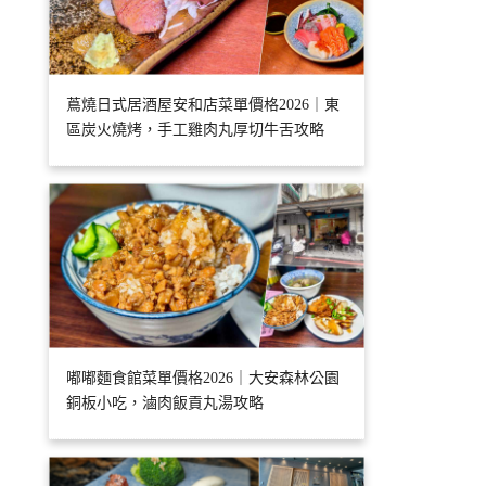
蔦燒日式居酒屋安和店菜單價格2026｜東
區炭火燒烤，手工雞肉丸厚切牛舌攻略
嘟嘟麵食館菜單價格2026｜大安森林公園
銅板小吃，滷肉飯貢丸湯攻略