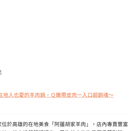
吃
在地人也愛的羊肉鍋，Ｑ嫩帶皮肉一入口超銷魂～
家位於高雄的在地美食「阿蓮胡家羊肉」，店內專賣豐富