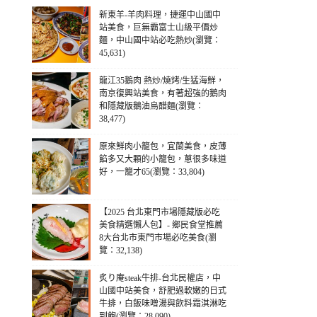
新東羊-羊肉料理，捷運中山國中
站美食，巨無霸富士山級平價炒
麵，中山國中站必吃熱炒(瀏覽：
45,631)
龍江35鵝肉 熱炒/燒烤/生猛海鮮，
南京復興站美食，有著超強的鵝肉
和隱藏版鵝油烏醋麵(瀏覽：
38,477)
原來鮮肉小籠包，宜蘭美食，皮薄
餡多又大顆的小籠包，蔥很多味道
好，一籠才65(瀏覽：33,804)
【2025 台北東門市場隱藏版必吃
美食精選懶人包】- 鄉民食堂推薦
8大台北市東門市場必吃美食(瀏
覽：32,138)
炙り庵steak牛排-台北民權店，中
山國中站美食，舒肥過軟嫩的日式
牛排，白飯味噌湯與飲料霜淇淋吃
到飽(瀏覽：28,090)