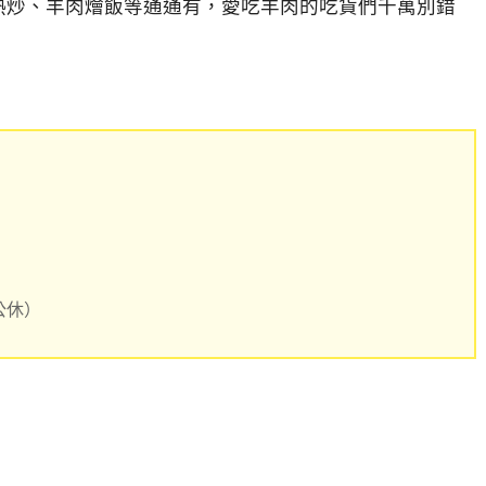
熱炒、羊肉燴飯等通通有，愛吃羊肉的吃貨們千萬別錯
四公休）