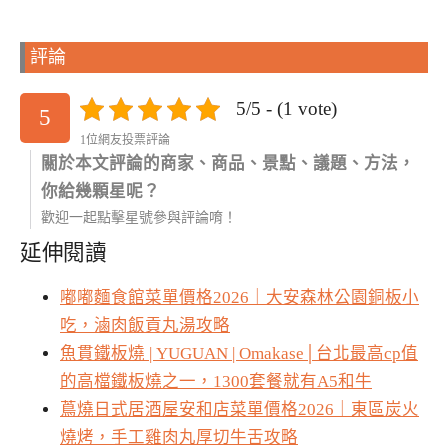
評論
5/5 - (1 vote)
5
1位網友投票評論
關於本文評論的商家、商品、景點、議題、方法，
你給幾顆星呢？
歡迎一起點擊星號參與評論唷！
延伸閱讀
嘟嘟麵食館菜單價格2026｜大安森林公園銅板小
吃，滷肉飯貢丸湯攻略
魚貫鐵板燒 | YUGUAN | Omakase│台北最高cp值
的高檔鐵板燒之一，1300套餐就有A5和牛
蔦燒日式居酒屋安和店菜單價格2026｜東區炭火
燒烤，手工雞肉丸厚切牛舌攻略