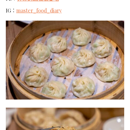
IG：
master_food_diary