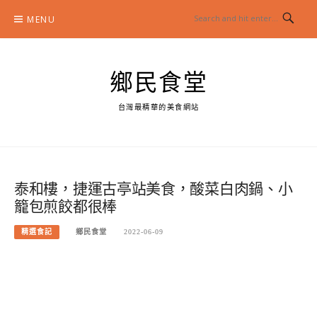
Skip
MENU
to
content
鄉民食堂
台灣最精華的美食網站
泰和樓，捷運古亭站美食，酸菜白肉鍋、小
籠包煎餃都很棒
精選食記
鄉民食堂
2022-06-09