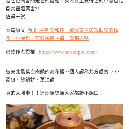
但它更厲害的是它的麵點，有人甚至覺得它的小籠包比
鼎泰豐還厲害?!
值得一試
本篇原文:
台北 古亭 泰和樓｜被酸菜白肉鍋耽誤的麵
食、小籠包、煎餃餐館～每一款都必點
已獲作者授權 :
https://www.masterpon.com/
被東北酸菜白肉鍋的泰和樓～個人認為北方麵食 ，小
籠包、砂鍋餅、蔥油餅
真的太強啦！！連炒類煲類大家都讚不絕口！！