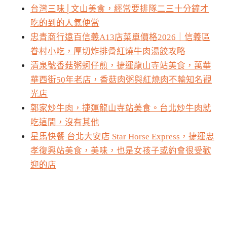
台灣三味│文山美食，經常要排隊二三十分鐘才
吃的到的人氣便當
忠青商行遠百信義A13店菜單價格2026｜信義區
眷村小吃，厚切炸排骨紅燒牛肉湯餃攻略
清泉號香菇粥蚵仔煎，捷運龍山寺站美食，萬華
華西街50年老店，香菇肉粥與紅燒肉不輸知名觀
光店
郭家炒牛肉，捷運龍山寺站美食。台北炒牛肉就
吃這間，沒有其他
星馬快餐 台北大安店 Star Horse Express，捷運忠
孝復興站美食，美味，也是女孩子或約會很受歡
迎的店