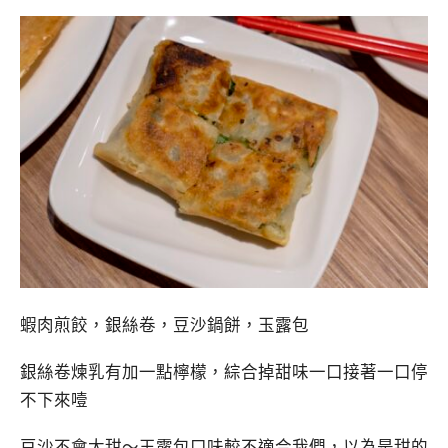
蝦肉煎餃，銀絲卷，豆沙鍋餅，玉露包
銀絲卷煉乳有加一點檸檬，綜合掉甜味一口接著一口停
不下來噎
豆沙不會太甜～玉露包口味較不適合我們，以為是甜的