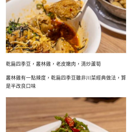
乾扁四季豆，叢林雞，老皮嫩肉，清炒蘆筍
叢林雞有一點辣度，乾扁四季豆雖非川菜經典做法，算
是半改良口味