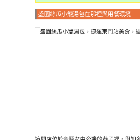
盛園絲瓜小籠湯包在那裡與用餐環境
這間店位於金甌女中旁邊的巷子裡，與知