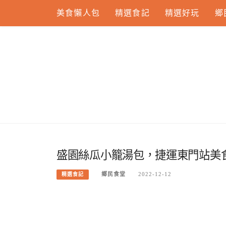
Skip
美食懶人包
精選食記
精選好玩
鄉
to
content
盛園絲瓜小籠湯包，捷運東門站美
鄉民食堂
2022-12-12
精選食記