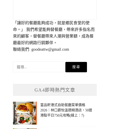
「讓好的餐廳能夠成功，就是鄉民食堂的使
命。」 我們希望能夠替餐廳，帶來許多指名而
來的顧客，替餐廳帶來人潮與營業額，成為餐
廳最好的網路行銷夥伴。
聯絡我們:
goodeattw@gmail.com
搜
尋
關
鍵
GA4即時熱門文章
字:
富品軒港式自助餐廳菜單價格
2026｜林口爵怡溫德姆酒店，50道
港點平日750元攻略(線上：7)