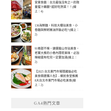
安東食園｜台北最強沒有之一的限
量蜜汁雞腿!!超好吃熟菜！！(線
上：4)
136海鮮麵，科技大樓站美食，小
卷麵與鮮蚵豬油拌飯必吃!!(線上：
2)
91巷甜不辣，捷運龍山寺站美食，
老饕大推的小巷內隱密美味，必加
辣椒還有吃完一定要加湯(線上：
2)
【2025 台北東門市場隱藏版必吃
美食精選懶人包】- 鄉民食堂推薦
8大台北市東門市場必吃美食(線
上：2)
GA4熱門文章