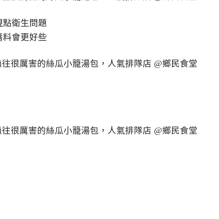
現點衛生問題
醬料會更好些