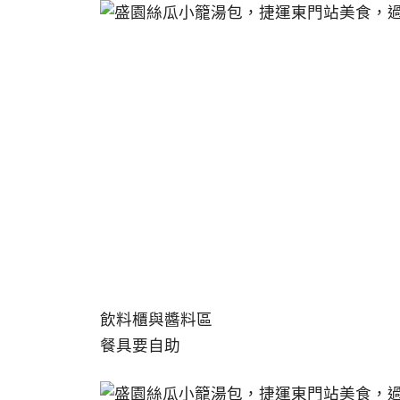
飲料櫃與醬料區
餐具要自助