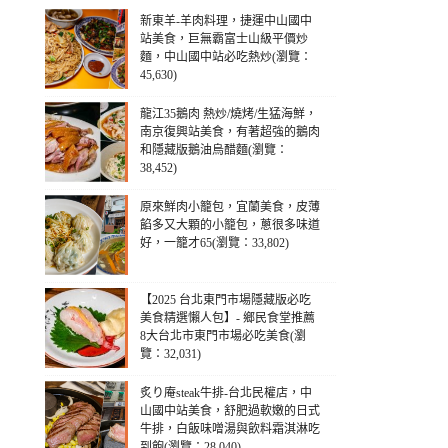
新東羊-羊肉料理，捷運中山國中
站美食，巨無霸富士山級平價炒
麵，中山國中站必吃熱炒(瀏覽：
45,630)
龍江35鵝肉 熱炒/燒烤/生猛海鮮，
南京復興站美食，有著超強的鵝肉
和隱藏版鵝油烏醋麵(瀏覽：
38,452)
原來鮮肉小籠包，宜蘭美食，皮薄
餡多又大顆的小籠包，蔥很多味道
好，一籠才65(瀏覽：33,802)
【2025 台北東門市場隱藏版必吃
美食精選懶人包】- 鄉民食堂推薦
8大台北市東門市場必吃美食(瀏
覽：32,031)
炙り庵steak牛排-台北民權店，中
山國中站美食，舒肥過軟嫩的日式
牛排，白飯味噌湯與飲料霜淇淋吃
到飽(瀏覽：28,040)