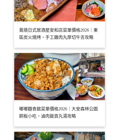
蔦燒日式居酒屋安和店菜單價格2026｜東
區炭火燒烤，手工雞肉丸厚切牛舌攻略
嘟嘟麵食館菜單價格2026｜大安森林公園
銅板小吃，滷肉飯貢丸湯攻略