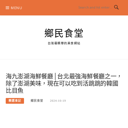
Skip
MENU
to
content
鄉民食堂
台灣最精華的美食網站
海九澎湖海鮮餐廳│台北最強海鮮餐廳之一，
除了澎湖美味，現在可以吃到活跳跳的韓國
比目魚
精選食記
鄉民食堂
2024-10-19