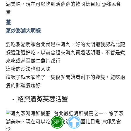
薑
蔥炒澎湖大明蝦
要吃澎湖明蝦台北就是來海九，好的大明蝦我認為比龍
蝦還甜還好吃，以前曾經來海九買過活明蝦，不管是煮
來吃或甚至做生魚片都行
這樣的炒法也很入味
這蝦子就大家吃了一隻後就開始看剩下的幾隻，能吃兩
隻的都運氣超好
紹興酒蒸芙蓉活蟹