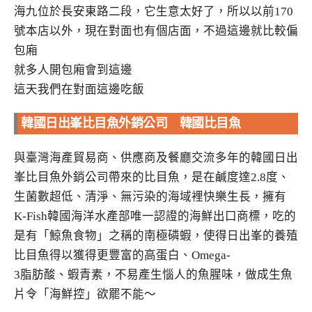
海九位於長安東路二段，它生意太好了，所以以前170
號本店以外，現在對面也有個店面，不過這邊就比較偏
包廂
就多人開包廂會到這邊
這天我們在對面這邊吃飯
韓國日出峯比目魚外銷公司 韓國比目魚
與臺灣海產貿易商、供應商及餐廳交流多年的韓國日出
峯比目魚外銷公司帶來的比目魚，是在鹹度達2.8度、
生菌數超低、清淨、無污染的海域裡快樂生長，擁有
K-Fish韓國海洋水產部唯一認證的海鮮出口商標，吃的
是有「鯨魚食物」之稱的南極磷蝦，使得日出峯的養殖
比目魚得以獲得更豐富的高蛋白、Omega-
3脂肪酸、蝦青素，不易產生惱人的魚腥味，做成生魚
片令「海鮮控」欲罷不能～