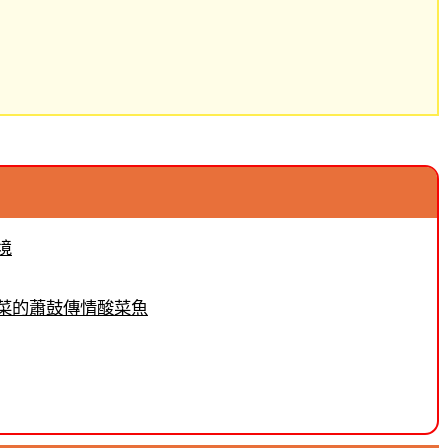
境
菜的蕭鼓傳情酸菜魚