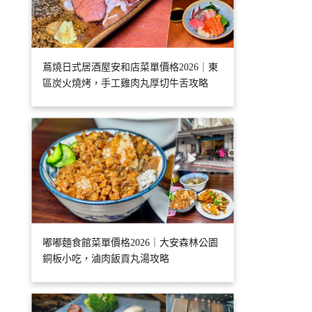
蔦燒日式居酒屋安和店菜單價格2026｜東
區炭火燒烤，手工雞肉丸厚切牛舌攻略
嘟嘟麵食館菜單價格2026｜大安森林公園
銅板小吃，滷肉飯貢丸湯攻略