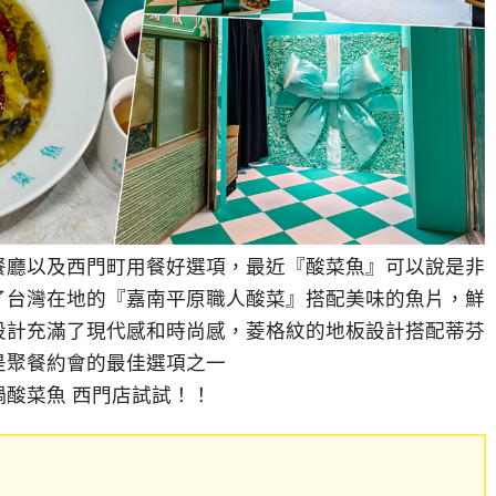
餐廳以及西門町用餐好選項，最近『酸菜魚』可以說是非
了台灣在地的『嘉南平原職人酸菜』搭配美味的魚片，鮮
設計充滿了現代感和時尚感，菱格紋的地板設計搭配蒂芬
是聚餐約會的最佳選項之一
酸菜魚 西門店試試！！