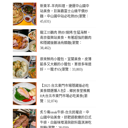
新東羊-羊肉料理，捷運中山國中
站美食，巨無霸富士山級平價炒
麵，中山國中站必吃熱炒(瀏覽：
45,631)
龍江35鵝肉 熱炒/燒烤/生猛海鮮，
南京復興站美食，有著超強的鵝肉
和隱藏版鵝油烏醋麵(瀏覽：
38,462)
原來鮮肉小籠包，宜蘭美食，皮薄
餡多又大顆的小籠包，蔥很多味道
好，一籠才65(瀏覽：33,803)
【2025 台北東門市場隱藏版必吃
美食精選懶人包】- 鄉民食堂推薦
8大台北市東門市場必吃美食(瀏
覽：32,074)
炙り庵steak牛排-台北民權店，中
山國中站美食，舒肥過軟嫩的日式
牛排，白飯味噌湯與飲料霜淇淋吃
到飽(瀏覽：28,050)