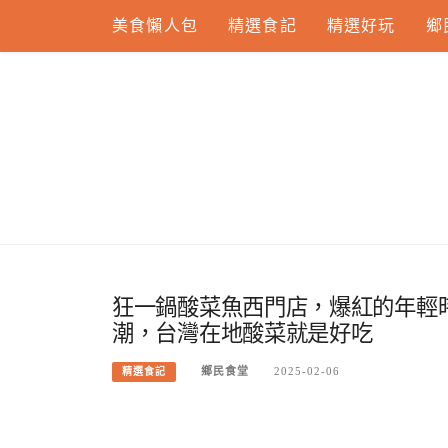
Skip
美食懶人包
精選食記
精選好玩
鄉
to
content
狂一鍋酸菜魚西門店，爆紅的年輕
潮，台灣在地酸菜就是好吃
鄉民食堂
2025-02-06
精選食記