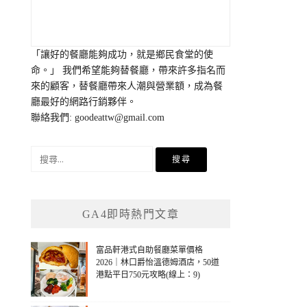
「讓好的餐廳能夠成功，就是鄉民食堂的使
命。」 我們希望能夠替餐廳，帶來許多指名而
來的顧客，替餐廳帶來人潮與營業額，成為餐
廳最好的網路行銷夥伴。
聯絡我們:
goodeattw@gmail.com
搜
尋
關
鍵
GA4即時熱門文章
字:
富品軒港式自助餐廳菜單價格
2026｜林口爵怡溫德姆酒店，50道
港點平日750元攻略(線上：9)