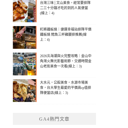
台灣三味│文山美食，經常要排隊
二三十分鐘才吃的到的人氣便當
(線上：4)
町將鐵板燒｜捷運幸福站排隊平價
鐵板燒 鱈魚三杯雞腿排推薦(線
上：4)
2026北海潮與火完整攻略｜金山中
角灣火舞光影藝術節，交通時間金
山老街美食一次看(線上：3)
大水元，公館美食，水源市場美
食，台大學生最愛的平價高cp值排
隊便當店(線上：3)
GA4熱門文章