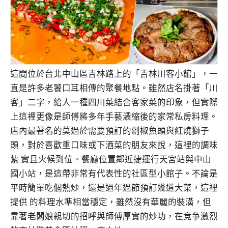
這間位於台北中山區吉林路上的「吉林川客小館」，一
直是許多老饕口耳相傳的聚餐地點。雖然店名掛著「川
客」二字，給人一種四川菜結合客家菜的印象，但實際
上這裡更像是師傅將多年手藝濃縮後的家常私房料理。
店內最著名的莫過於需要預訂的剁椒魚頭與紅燒獅子
頭，對於喜歡重口味或下酒菜的朋友來說，這裡的調味
紮 實且火候到位。餐廳位置鄰近捷運行天宮站與中山
國小站，是這帶非常有代表性的社區型小館子。不論是
平時簡單吃個熱炒，還是過年過節預訂幾道大菜，這裡
提供 的料理水準相當穩定，雖然沒有華麗的裝潢，但
靠著老闆娘親切的招呼與師傅厚實的炒功，在竞争激烈