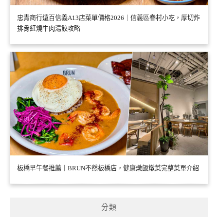
忠青商行遠百信義A13店菜單價格2026｜信義區眷村小吃，厚切炸
排骨紅燒牛肉湯餃攻略
板橋早午餐推薦｜BRUN不然板橋店，健康燉飯燉菜完整菜單介紹
分類