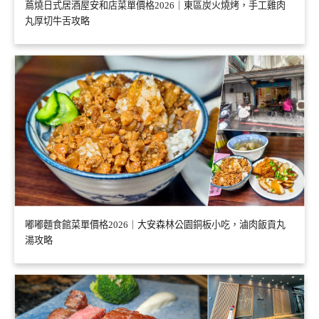
蔦燒日式居酒屋安和店菜單價格2026｜東區炭火燒烤，手工雞肉
丸厚切牛舌攻略
嘟嘟麵食館菜單價格2026｜大安森林公園銅板小吃，滷肉飯貢丸
湯攻略