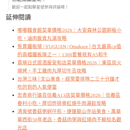
歡迎一起點擊星號參與評論唷！
延伸閱讀
嘟嘟麵食館菜單價格2026｜大安森林公園銅板小
吃，滷肉飯貢丸湯攻略
魚貫鐵板燒 | YUGUAN | Omakase│台北最高cp值
的高檔鐵板燒之一，1300套餐就有A5和牛
蔦燒日式居酒屋安和店菜單價格2026｜東區炭火
燒烤，手工雞肉丸厚切牛舌攻略
台灣三味│文山美食，經常要排隊二三十分鐘才
吃的到的人氣便當
忠青商行遠百信義A13店菜單價格2026｜信義區
眷村小吃，厚切炸排骨紅燒牛肉湯餃攻略
清泉號香菇粥蚵仔煎，捷運龍山寺站美食，萬華
華西街50年老店，香菇肉粥與紅燒肉不輸知名觀
光店