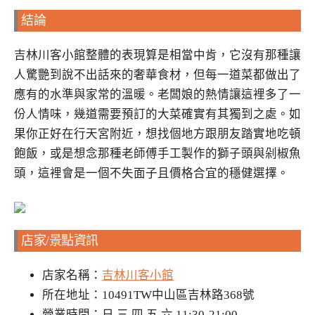
結論
吉林川客小館整體的表現算是相當中肯，它沒有那種讓
人驚艷到說不出話來的奢華食材，但每一道菜都做出了
應有的水準與家常的溫暖。老闆娘的熱情讓這裡多了一
份人情味，幾道需要預訂的大菜確實有其獨到之處。如
果你正好在行天宮附近，想找個地方跟朋友踏實地吃頓
飽飯，或是想念那種老師傅手工製作的獅子頭與剁椒魚
頭，這裡會是一個不失面子且價格合宜的穩健選擇。
店家/景點資訊
店家名稱：
吉林川客小館
所在地址：10491TW中山區吉林路368號
營業時間：日 三 四 五 六 11:30-21:00