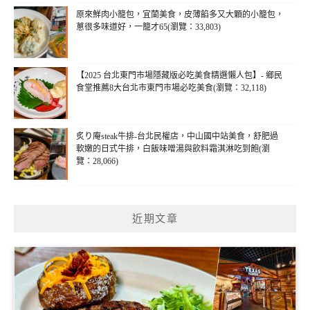
原來鮮肉小籠包，宜蘭美食，皮薄餡多又大顆的小籠包，
蔥很多味道好，一籠才65(瀏覽：33,803)
【2025 台北東門市場隱藏版必吃美食精選懶人包】- 鄉民
食堂推薦8大台北市東門市場必吃美食(瀏覽：32,118)
炙り庵steak牛排-台北民權店，中山國中站美食，舒肥過
軟嫩的日式牛排，白飯味噌湯與飲料霜淇淋吃到飽(瀏
覽：28,066)
近期文章