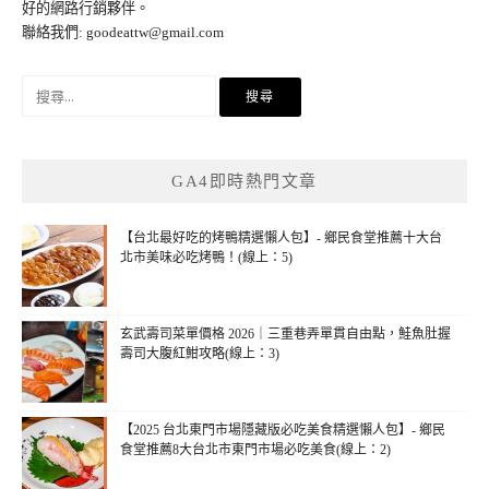
好的網路行銷夥伴。
聯絡我們:
goodeattw@gmail.com
搜
尋
關
鍵
GA4即時熱門文章
字:
【台北最好吃的烤鴨精選懶人包】- 鄉民食堂推薦十大台
北市美味必吃烤鴨！(線上：5)
玄武壽司菜單價格 2026｜三重巷弄單貫自由點，鮭魚肚握
壽司大腹紅魽攻略(線上：3)
【2025 台北東門市場隱藏版必吃美食精選懶人包】- 鄉民
食堂推薦8大台北市東門市場必吃美食(線上：2)