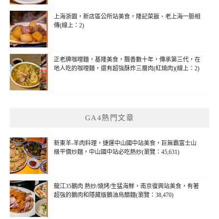
上海浙園，新店區公所站美食，隆記菜飯、老上海一脈相
傳(線上：2)
正老牌咖哩麵，基隆美食，飄香數十年，傳承第三代，在
地人吃的咖哩麵，還有超強酥炸三層肉(紅燒肉)(線上：2)
GA4熱門文章
新東羊-羊肉料理，捷運中山國中站美食，巨無霸富士山
級平價炒麵，中山國中站必吃熱炒(瀏覽：45,631)
龍江35鵝肉 熱炒/燒烤/生猛海鮮，南京復興站美食，有著
超強的鵝肉和隱藏版鵝油烏醋麵(瀏覽：38,470)