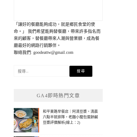
「讓好的餐廳能夠成功，就是鄉民食堂的使
命。」 我們希望能夠替餐廳，帶來許多指名而
來的顧客，替餐廳帶來人潮與營業額，成為餐
廳最好的網路行銷夥伴。
聯絡我們:
goodeattw@gmail.com
搜
尋
關
鍵
GA4即時熱門文章
字:
和平東路早餐店｜阿清豆漿，清晨
六點半就排隊，老麵小籠包蛋餅鹹
豆漿評價解析(線上：2)