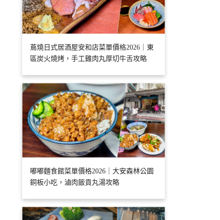
蔦燒日式居酒屋安和店菜單價格2026｜東
區炭火燒烤，手工雞肉丸厚切牛舌攻略
嘟嘟麵食館菜單價格2026｜大安森林公園
銅板小吃，滷肉飯貢丸湯攻略