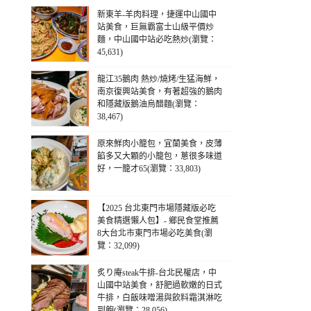
新東羊-羊肉料理，捷運中山國中
站美食，巨無霸富士山級平價炒
麵，中山國中站必吃熱炒(瀏覽：
45,631)
龍江35鵝肉 熱炒/燒烤/生猛海鮮，
南京復興站美食，有著超強的鵝肉
和隱藏版鵝油烏醋麵(瀏覽：
38,467)
原來鮮肉小籠包，宜蘭美食，皮薄
餡多又大顆的小籠包，蔥很多味道
好，一籠才65(瀏覽：33,803)
【2025 台北東門市場隱藏版必吃
美食精選懶人包】- 鄉民食堂推薦
8大台北市東門市場必吃美食(瀏
覽：32,099)
炙り庵steak牛排-台北民權店，中
山國中站美食，舒肥過軟嫩的日式
牛排，白飯味噌湯與飲料霜淇淋吃
到飽(瀏覽：28,056)