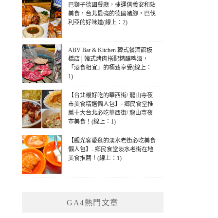
巴獅子德國餐廳，捷運信義安和站
美食，台北最強的德國豬腳，巴伐
利亞的好味道(線上：2)
ABV Bar & Kitchen 韓式餐酒館板
橋店│韓式烤肉搭配精釀啤酒，
「酒食相宜」的極致享受(線上：
1)
【台北最好吃的華西街/ 龍山寺夜
市美食精選懶人包】- 鄉民食堂推
薦十大台北必吃華西街/ 龍山寺夜
市美食！(線上：1)
【觀光客愛逛的淡水老街必吃美食
懶人包】- 鄉民食堂淡水老街在地
美食推薦！(線上：1)
GA4熱門文章