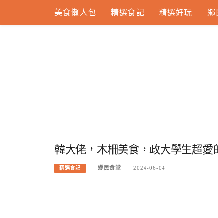
Skip
美食懶人包
精選食記
精選好玩
鄉
to
content
韓大佬，木柵美食，政大學生超愛
鄉民食堂
2024-06-04
精選食記