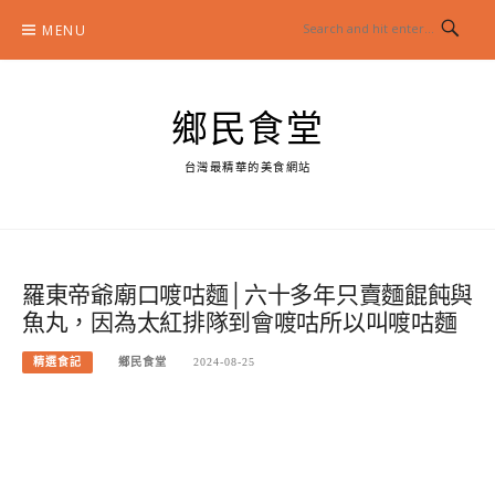
Skip
MENU
to
content
鄉民食堂
台灣最精華的美食網站
羅東帝爺廟口喥咕麵│六十多年只賣麵餛飩與
魚丸，因為太紅排隊到會喥咕所以叫喥咕麵
精選食記
鄉民食堂
2024-08-25