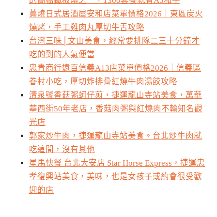
的高檔鐵板燒之一，1300套餐就有A5和牛
蔦燒日式居酒屋安和店菜單價格2026｜東區炭火
燒烤，手工雞肉丸厚切牛舌攻略
台灣三味│文山美食，經常要排隊二三十分鐘才
吃的到的人氣便當
忠青商行遠百信義A13店菜單價格2026｜信義區
眷村小吃，厚切炸排骨紅燒牛肉湯餃攻略
清泉號香菇粥蚵仔煎，捷運龍山寺站美食，萬華
華西街50年老店，香菇肉粥與紅燒肉不輸知名觀
光店
郭家炒牛肉，捷運龍山寺站美食。台北炒牛肉就
吃這間，沒有其他
星馬快餐 台北大安店 Star Horse Express，捷運忠
孝復興站美食，美味，也是女孩子或約會很受歡
迎的店