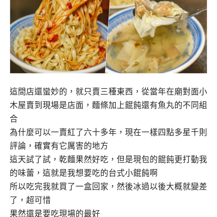
這間店還蠻妙的，就只賣三種東西，從當年在廟對面小
木屋賣到現場是店面，麵條加上餛飩還有魚丸的不同組
合
為什麼可以一賣紅了六十多年，現在一樣四點多星千則
評論，確實有它厲害的地方
這天試了試，乾麵果然好吃，但是現包的餛飩更打動我
的味蕾，這就是我想要吃的台式小餛飩啊
所以吃完我就買了一盒回家，然後冰過以後大概就變差
了，超可惜
果然還是要吃現場的最好