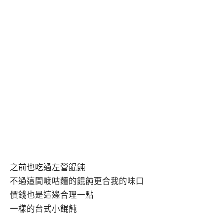
之前也吃過左營餛飩
不過這間喥咕麵的餛飩更合我的味口
價錢也是這邊合理一點
一樣的台式小餛飩