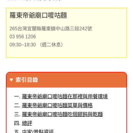
羅東帝爺廟口喥咕麵
265台灣宜蘭縣羅東鎮中山路三段242號
03 956 1206
09:30–18:30 （週二休息）
索引目錄
羅東帝爺廟口喥咕麵在那裡與用餐環境
羅東帝爺廟口喥咕麵菜單與價格
羅東帝爺廟口喥咕麵吃個餛飩與乾麵
總評
店家/景點資訊