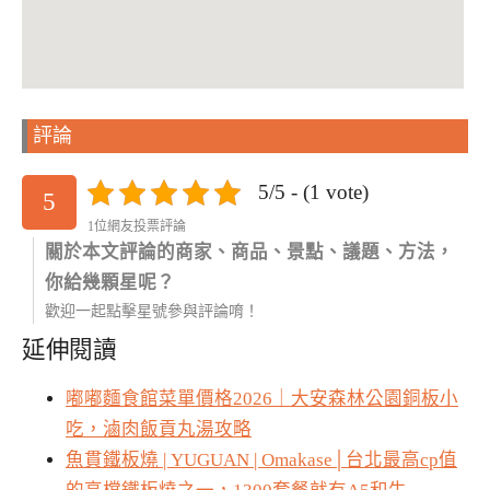
評論
5/5 - (1 vote)
5
1位網友投票評論
關於本文評論的商家、商品、景點、議題、方法，
你給幾顆星呢？
歡迎一起點擊星號參與評論唷！
延伸閱讀
嘟嘟麵食館菜單價格2026｜大安森林公園銅板小
吃，滷肉飯貢丸湯攻略
魚貫鐵板燒 | YUGUAN | Omakase│台北最高cp值