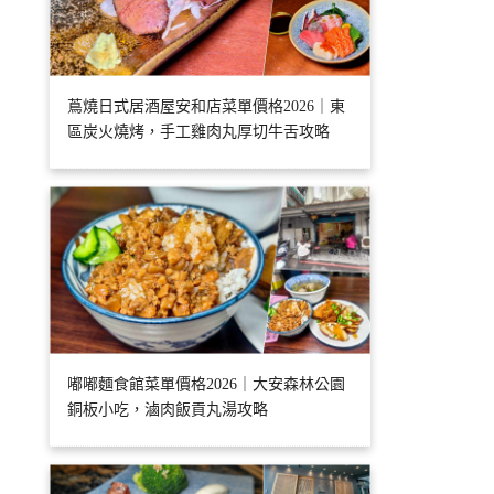
蔦燒日式居酒屋安和店菜單價格2026｜東
區炭火燒烤，手工雞肉丸厚切牛舌攻略
嘟嘟麵食館菜單價格2026｜大安森林公園
銅板小吃，滷肉飯貢丸湯攻略