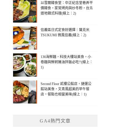
以雪爾韓食堂：中正紀念堂巷弄平
價韓食，家常烤肉與炒冬粉，台北
道地韓式料理(線上：2)
信義區日式定食好選擇｜鶿克米
TSUKUMI 微風信義(線上：2)
136海鮮麵，科技大樓站美食，小
卷麵與鮮蚵豬油拌飯必吃!!(線上：
1)
Second Floor 貳樓公館店，捷運公
館站美食，文青風超美的早午餐
店，餐點也相當美味(線上：1)
GA4熱門文章