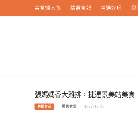
Skip
美食懶人包
精選食記
精選好玩
鄉
to
content
張媽媽香大雞排，捷運景美站美食
鄉民食堂
2022-12-30
精選食記