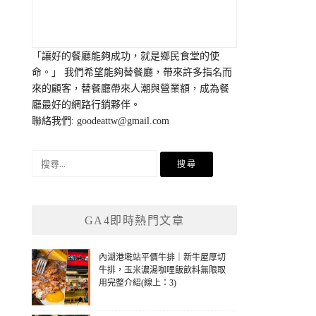
「讓好的餐廳能夠成功，就是鄉民食堂的使
命。」 我們希望能夠替餐廳，帶來許多指名而
來的顧客，替餐廳帶來人潮與營業額，成為餐
廳最好的網路行銷夥伴。
聯絡我們:
goodeattw@gmail.com
搜
尋
關
鍵
GA4即時熱門文章
字:
內湖港墘站平價牛排｜新牛屋厚切
牛排，玉米濃湯咖哩飯飲料無限取
用完整介紹(線上：3)