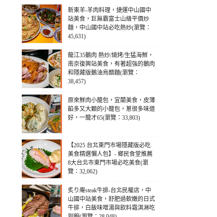
新東羊-羊肉料理，捷運中山國中
站美食，巨無霸富士山級平價炒
麵，中山國中站必吃熱炒(瀏覽：
45,631)
龍江35鵝肉 熱炒/燒烤/生猛海鮮，
南京復興站美食，有著超強的鵝肉
和隱藏版鵝油烏醋麵(瀏覽：
38,457)
原來鮮肉小籠包，宜蘭美食，皮薄
餡多又大顆的小籠包，蔥很多味道
好，一籠才65(瀏覽：33,803)
【2025 台北東門市場隱藏版必吃
美食精選懶人包】- 鄉民食堂推薦
8大台北市東門市場必吃美食(瀏
覽：32,062)
炙り庵steak牛排-台北民權店，中
山國中站美食，舒肥過軟嫩的日式
牛排，白飯味噌湯與飲料霜淇淋吃
到飽(瀏覽：28,048)