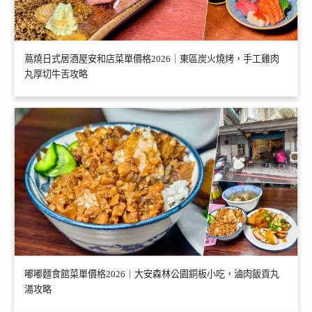
蔦燒日式居酒屋安和店菜單價格2026｜東區炭火燒烤，手工雞肉
丸厚切牛舌攻略
嘟嘟麵食館菜單價格2026｜大安森林公園銅板小吃，滷肉飯貢丸
湯攻略