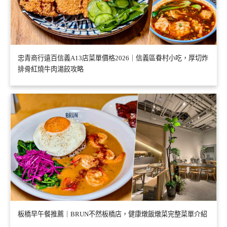
忠青商行遠百信義A13店菜單價格2026｜信義區眷村小吃，厚切炸
排骨紅燒牛肉湯餃攻略
板橋早午餐推薦｜BRUN不然板橋店，健康燉飯燉菜完整菜單介紹