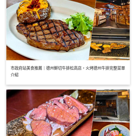
市政府站美食推薦｜德州鮮切牛排松高店，火烤德州牛排完整菜單
介紹