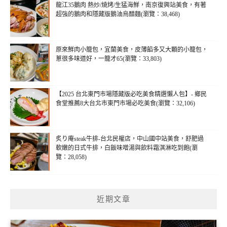
龍江35鵝肉 熱炒/燒烤/生猛海鮮，南京復興站美食，有著
超強的鵝肉和隱藏版鵝油烏醋麵(瀏覽：38,468)
原來鮮肉小籠包，宜蘭美食，皮薄餡多又大顆的小籠包，
蔥很多味道好，一籠才65(瀏覽：33,803)
【2025 台北東門市場隱藏版必吃美食精選懶人包】- 鄉民
食堂推薦8大台北市東門市場必吃美食(瀏覽：32,106)
炙り庵steak牛排-台北民權店，中山國中站美食，舒肥過
軟嫩的日式牛排，白飯味噌湯與飲料霜淇淋吃到飽(瀏
覽：28,058)
近期文章