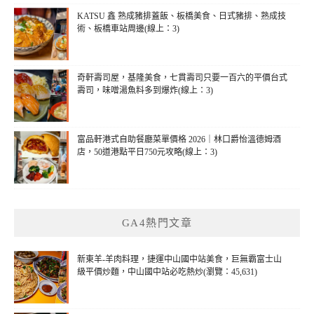
KATSU 鑫 熟成豬排蓋飯、板橋美食、日式豬排、熟成技
術、板橋車站周邊(線上：3)
奇軒壽司屋，基隆美食，七貫壽司只要一百六的平價台式
壽司，味噌湯魚料多到爆炸(線上：3)
富品軒港式自助餐廳菜單價格 2026｜林口爵怡溫德姆酒
店，50道港點平日750元攻略(線上：3)
GA4熱門文章
新東羊-羊肉料理，捷運中山國中站美食，巨無霸富士山
級平價炒麵，中山國中站必吃熱炒(瀏覽：45,631)