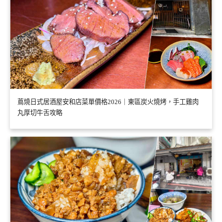
蔦燒日式居酒屋安和店菜單價格2026｜東區炭火燒烤，手工雞肉
丸厚切牛舌攻略