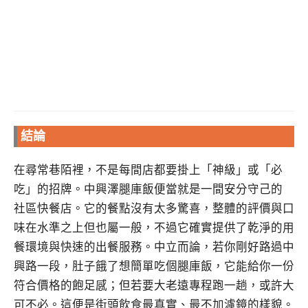
結論
在尋常巷陌裡，不是每間店都要掛上「神級」或「必
吃」的招牌。中興澤腿庫飯便當就是一間安分守己的
社區快餐店。它的餐點沒有太多驚喜，整體的評價與口
味在水準之上但也屬一般，不過它確實提供了乾淨的用
餐環境與快速的出餐服務。中立而論，若你剛好路過中
興路一段，肚子餓了想簡單吃個腿庫飯，它能給你一份
符合價格的飽足感；但若要大老遠專程跑一趟，或許大
可不必。這便是街頭飲食最真實、最不加濾鏡的樣貌。