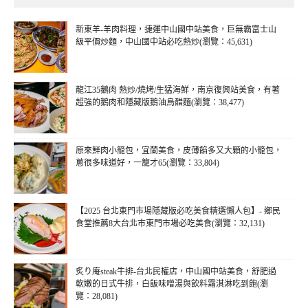
新東羊-羊肉料理，捷運中山國中站美食，巨無霸富士山
級平價炒麵，中山國中站必吃熱炒(瀏覽：45,631)
龍江35鵝肉 熱炒/燒烤/生猛海鮮，南京復興站美食，有著
超強的鵝肉和隱藏版鵝油烏醋麵(瀏覽：38,477)
原來鮮肉小籠包，宜蘭美食，皮薄餡多又大顆的小籠包，
蔥很多味道好，一籠才65(瀏覽：33,804)
【2025 台北東門市場隱藏版必吃美食精選懶人包】- 鄉民
食堂推薦8大台北市東門市場必吃美食(瀏覽：32,131)
炙り庵steak牛排-台北民權店，中山國中站美食，舒肥過
軟嫩的日式牛排，白飯味噌湯與飲料霜淇淋吃到飽(瀏
覽：28,081)