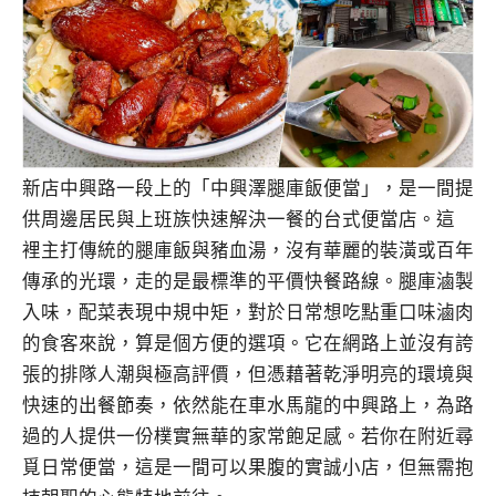
新店中興路一段上的「中興澤腿庫飯便當」，是一間提
供周邊居民與上班族快速解決一餐的台式便當店。這
裡主打傳統的腿庫飯與豬血湯，沒有華麗的裝潢或百年
傳承的光環，走的是最標準的平價快餐路線。腿庫滷製
入味，配菜表現中規中矩，對於日常想吃點重口味滷肉
的食客來說，算是個方便的選項。它在網路上並沒有誇
張的排隊人潮與極高評價，但憑藉著乾淨明亮的環境與
快速的出餐節奏，依然能在車水馬龍的中興路上，為路
過的人提供一份樸實無華的家常飽足感。若你在附近尋
覓日常便當，這是一間可以果腹的實誠小店，但無需抱