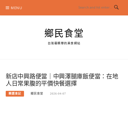
Skip
MENU
to
content
鄉民食堂
台灣最精華的美食網站
新店中興路便當｜中興澤腿庫飯便當：在地
人日常果腹的平價快餐選擇
精選食記
鄉民食堂
2026-04-07