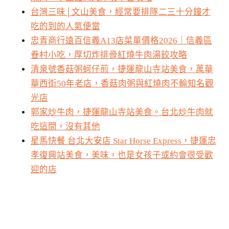
台灣三味│文山美食，經常要排隊二三十分鐘才
吃的到的人氣便當
忠青商行遠百信義A13店菜單價格2026｜信義區
眷村小吃，厚切炸排骨紅燒牛肉湯餃攻略
清泉號香菇粥蚵仔煎，捷運龍山寺站美食，萬華
華西街50年老店，香菇肉粥與紅燒肉不輸知名觀
光店
郭家炒牛肉，捷運龍山寺站美食。台北炒牛肉就
吃這間，沒有其他
星馬快餐 台北大安店 Star Horse Express，捷運忠
孝復興站美食，美味，也是女孩子或約會很受歡
迎的店