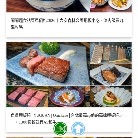
嘟嘟麵食館菜單價格2026｜大安森林公園銅板小吃，滷肉飯貢丸
湯攻略
魚貫鐵板燒 | YUGUAN | Omakase│台北最高cp值的高檔鐵板燒之
一，1300套餐就有A5和牛