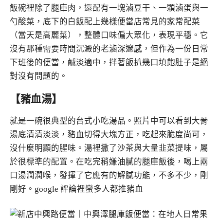
飯碗裡除了腿庫肉，還配有一塊滷豆干、一顆滷蛋與一
勺酸菜，底下的白飯配上幾樣便當店常見的家常配菜
（當天是高麗菜），整體口味偏大眾化，表現平穩。它
沒有那種需要時間沉澱的老滷深邃感，但作為一份日常
下班後的便當，鹹淡適中，拌著飯扒幾口填飽肚子是絕
對沒有問題的。
【豬血湯】
就是一碗很典型的台式小吃湯品。照片中可以看到大骨
湯底清清淡淡，豬血切得大塊方正，吃起來脆度尚可，
沒什麼明顯的腥味。湯裡撒了沙茶與大量韭菜提味，屬
於很標準的配置。在吃完稍嫌油膩的腿庫飯後，喝上兩
口湯潤潤喉，發揮了它應有的解膩功能，不多不少，剛
剛好。google 評論裡蠻多人都推豬血