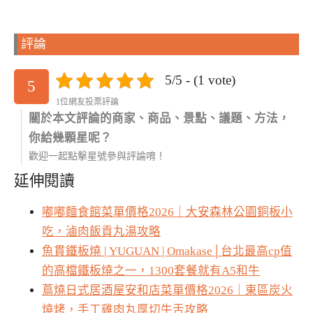
評論
5/5 - (1 vote)
5
1位網友投票評論
關於本文評論的商家、商品、景點、議題、方法，
你給幾顆星呢？
歡迎一起點擊星號參與評論唷！
延伸閱讀
嘟嘟麵食館菜單價格2026｜大安森林公園銅板小
吃，滷肉飯貢丸湯攻略
魚貫鐵板燒 | YUGUAN | Omakase│台北最高cp值
的高檔鐵板燒之一，1300套餐就有A5和牛
蔦燒日式居酒屋安和店菜單價格2026｜東區炭火
燒烤，手工雞肉丸厚切牛舌攻略