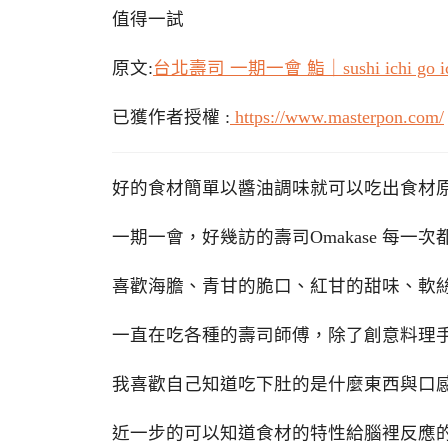
值得一試
原文:
台北壽司 一期一會 鮨｜sushi ichi
已獲作者授權 :
https://www.masterpon.com/
好的食材簡單以醬油調味就可以吃出食材
一期一會，好幾訪的壽司Omakase 每一
喜歡海膽、青甘的脆口、紅甘的甜味、軟絲
一直在吃各種的壽司師傅，除了創意料理
我喜歡自己知道吃下肚的是什麼東西與口
近一步的可以知道食材的特性給腦裡反應