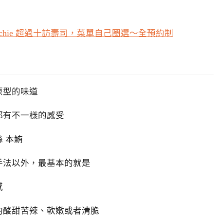
 go ichie 超過十訪壽司，菜單自己圈選～全預約制
原型的味道
次都有不一樣的感受
 本鮪
手法以外，最基本的就是
感
的酸甜苦辣、軟嫩或者清脆