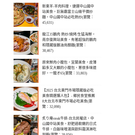
新東羊-羊肉料理，捷運中山國中
站美食，巨無霸富士山級平價炒
麵，中山國中站必吃熱炒(瀏覽：
45,631)
龍江35鵝肉 熱炒/燒烤/生猛海鮮，
南京復興站美食，有著超強的鵝肉
和隱藏版鵝油烏醋麵(瀏覽：
38,467)
原來鮮肉小籠包，宜蘭美食，皮薄
餡多又大顆的小籠包，蔥很多味道
好，一籠才65(瀏覽：33,803)
【2025 台北東門市場隱藏版必吃
美食精選懶人包】- 鄉民食堂推薦
8大台北市東門市場必吃美食(瀏
覽：32,098)
炙り庵steak牛排-台北民權店，中
山國中站美食，舒肥過軟嫩的日式
牛排，白飯味噌湯與飲料霜淇淋吃
到飽(瀏覽：28,056)