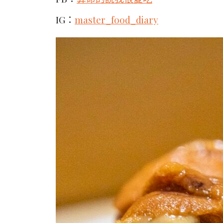
IG：
master_food_diary