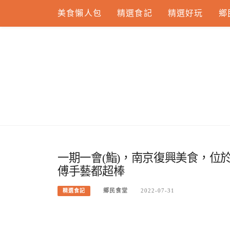
Skip
美食懶人包
精選食記
精選好玩
鄉
to
content
一期一會(鮨)，南京復興美食，位
傅手藝都超棒
鄉民食堂
2022-07-31
精選食記