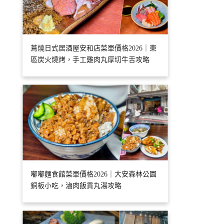
蔦燒日式居酒屋安和店菜單價格2026｜東
區炭火燒烤，手工雞肉丸厚切牛舌攻略
嘟嘟麵食館菜單價格2026｜大安森林公園
銅板小吃，滷肉飯貢丸湯攻略