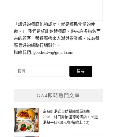
「讓好的餐廳能夠成功，就是鄉民食堂的使
命。」 我們希望能夠替餐廳，帶來許多指名而
來的顧客，替餐廳帶來人潮與營業額，成為餐
廳最好的網路行銷夥伴。
聯絡我們:
goodeattw@gmail.com
搜
尋
關
鍵
GA4即時熱門文章
字:
富品軒港式自助餐廳菜單價格
2026｜林口爵怡溫德姆酒店，50道
港點平日750元攻略(線上：2)