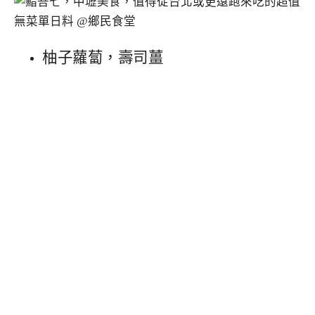
柚子蘿蔔，壽司薑