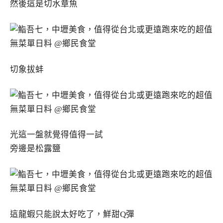
然後這是切水章魚
切象拔蚌
光這一盤就覺得值得一試
旁邊是松露鹽
這龍蝦只能說太好吃了，鮮甜Q彈