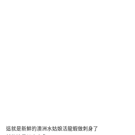
這就是新鮮的澳洲水姑娘活龍蝦做刺身了