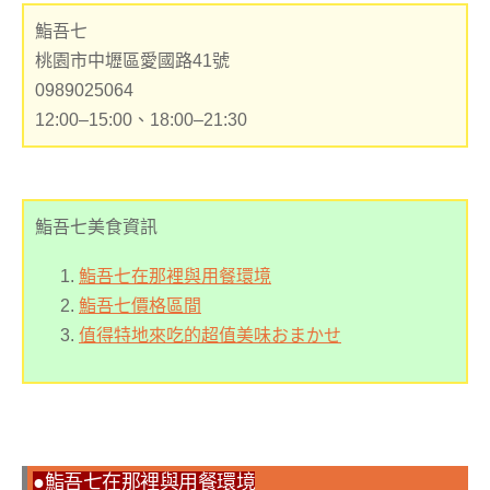
鮨吾七
桃園市中壢區愛國路41號
0989025064
12:00–15:00、18:00–21:30
鮨吾七美食資訊
鮨吾七在那裡與用餐環境
鮨吾七價格區間
值得特地來吃的超值美味おまかせ
●鮨吾七在那裡與用餐環境