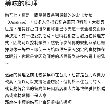
美味的料理
鮨吾七，這是一間坐著做系列最新的的おまかせ
（Omakase），很多人會把它稱為無菜單料理，大概意
思是，確認好忌口後然後將自己今天這一餐全權交由師
傅決定，有一種委託之意。巴特我相當喜歡這種料理方
式，因為可以控制預算，然後每次師傅的規劃與菜色選
擇都像一場秀。即使一開始師傅把當天預定的食材擺在
你眼前，你還是會因為師傅的巧思得到許多味覺上的驚
喜
這類的料理之前比較多集中在台北，也許是台北消費力
較高，所以可以支撐這些店家，但對於不住台北的人，
或者覺得台北的餐廳總是因為店租太高導致整體價格偏
高或食材選擇不盡人意
那麼在中壢的鮨吾七會是很棒的選項