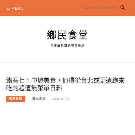
Skip
MENU
to
content
鄉民食堂
台灣最精華的美食網站
鮨吾七，中壢美食，值得從台北或更遠跑來
吃的超值無菜單日料
精選食記
鄉民食堂
2022-07-15