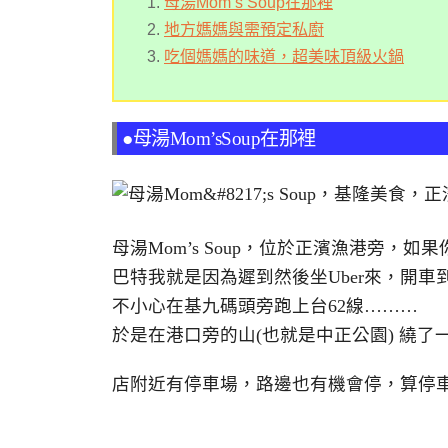
母湯Mom’s Soup在那裡
地方媽媽與需預定私廚
吃個媽媽的味道，超美味頂級火鍋
●母湯Mom’sSoup在那裡
母湯Mom’s Soup，位於正濱漁港旁
巴特我就是因為遲到然後坐Uber來，開
不小心在基九碼頭旁跑上台62線………
於是在港口旁的山(也就是中正公園) 繞了
店附近有停車場，路邊也有機會停，算停