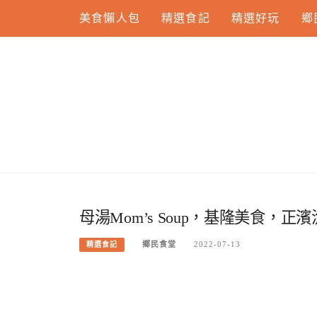
Skip
美食懶人包
精選食記
精選好玩
鄉
to
content
母湯Mom’s Soup，基隆美食，
鄉民食堂
2022-07-13
精選食記