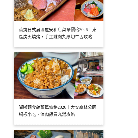
蔦燒日式居酒屋安和店菜單價格2026｜東
區炭火燒烤，手工雞肉丸厚切牛舌攻略
嘟嘟麵食館菜單價格2026｜大安森林公園
銅板小吃，滷肉飯貢丸湯攻略