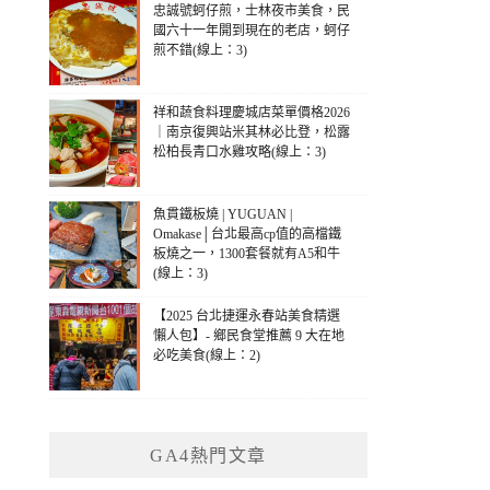
忠誠號蚵仔煎，士林夜市美食，民
國六十一年開到現在的老店，蚵仔
煎不錯(線上：3)
祥和蔬食料理慶城店菜單價格2026
｜南京復興站米其林必比登，松露
松柏長青口水雞攻略(線上：3)
魚貫鐵板燒 | YUGUAN |
Omakase│台北最高cp值的高檔鐵
板燒之一，1300套餐就有A5和牛
(線上：3)
【2025 台北捷運永春站美食精選
懶人包】- 鄉民食堂推薦 9 大在地
必吃美食(線上：2)
GA4熱門文章