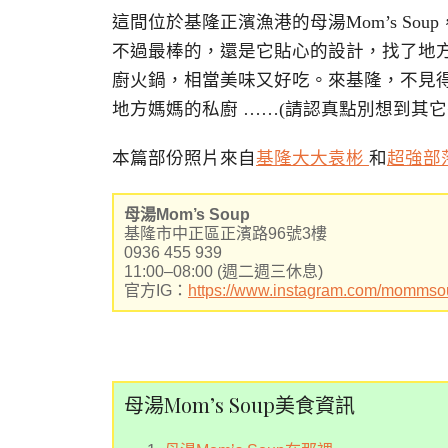
這間位於基隆正濱漁港的母湯Mom’s S
不過最棒的，還是它貼心的設計，找了地
廚火鍋，相當美味又好吃。來基隆，不見
地方媽媽的私廚 ……(請認真點別想到其它
本篇部份照片來自
基隆大大袁彬
和
超強部
母湯Mom’s Soup
基隆市中正區正濱路96號3樓
0936 455 939
11:00–08:00 (週二週三休息)
官方IG：
https://www.instagram.com/momms
母湯Mom’s Soup美食資訊