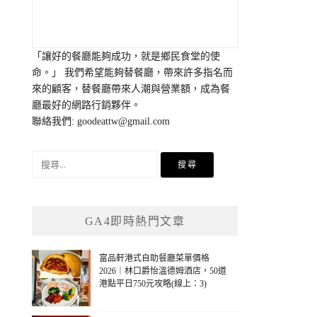
「讓好的餐廳能夠成功，就是鄉民食堂的使
命。」 我們希望能夠替餐廳，帶來許多指名而
來的顧客，替餐廳帶來人潮與營業額，成為餐
廳最好的網路行銷夥伴。
聯絡我們:
goodeattw@gmail.com
搜
尋
關
鍵
GA4即時熱門文章
字:
富品軒港式自助餐廳菜單價格
2026｜林口爵怡溫德姆酒店，50道
港點平日750元攻略(線上：3)