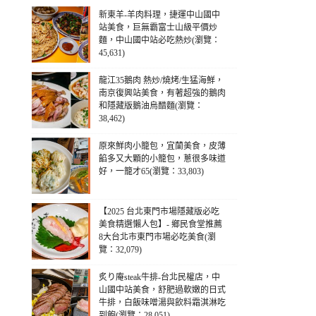
新東羊-羊肉料理，捷運中山國中
站美食，巨無霸富士山級平價炒
麵，中山國中站必吃熱炒(瀏覽：
45,631)
龍江35鵝肉 熱炒/燒烤/生猛海鮮，
南京復興站美食，有著超強的鵝肉
和隱藏版鵝油烏醋麵(瀏覽：
38,462)
原來鮮肉小籠包，宜蘭美食，皮薄
餡多又大顆的小籠包，蔥很多味道
好，一籠才65(瀏覽：33,803)
【2025 台北東門市場隱藏版必吃
美食精選懶人包】- 鄉民食堂推薦
8大台北市東門市場必吃美食(瀏
覽：32,079)
炙り庵steak牛排-台北民權店，中
山國中站美食，舒肥過軟嫩的日式
牛排，白飯味噌湯與飲料霜淇淋吃
到飽(瀏覽：28,051)