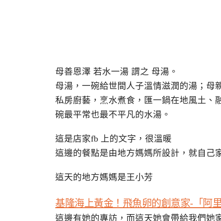
母善恩澤 若水一湯 謂之 母湯。
母湯，一碗給世間人子溫情滋潤的湯；母
私房廚藝，烹水煮食，匯一鍋在地風土、
碗最平常也最不平凡的水湯。
這是店家fb 上的文字，很溫暖
這邊的餐點是由地方媽媽所設計，就自己
這天的地方媽媽是王小芳
基隆海上黃金！飛魚卵的創意家-「阿
這邊有她的專訪，而這天她會帶給我們她